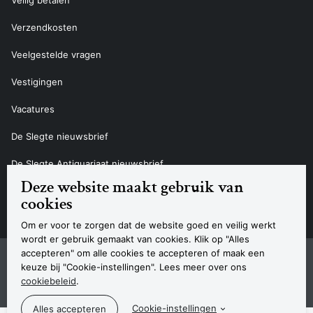
Veilig betalen
Verzendkosten
Veelgestelde vragen
Vestigingen
Vacatures
De Slegte nieuwsbrief
De Slegte Antiquariaat nieuwsbrief
Deze website maakt gebruik van
Contact
cookies
Om er voor te zorgen dat de website goed en veilig werkt
wordt er gebruik gemaakt van cookies. Klik op "Alles
accepteren" om alle cookies te accepteren of maak een
Sitemap
Privacyverklaring
Cookieverklaring
Algemene voorwaarden
Disclaimer
Contact
keuze bij "Cookie-instellingen". Lees meer over ons
Navigatie
cookiebeleid
.
© 2026 Boekhandel De Slegte
Cookie-instellingen