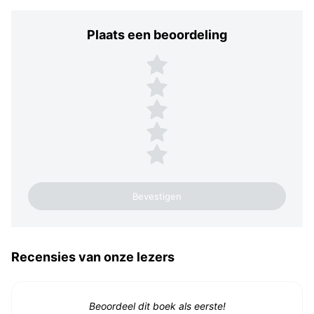
Plaats een beoordeling
Plaats een beoordeling
5 sterren
4 sterren
3 sterren
2 sterren
1 ster
Recensies van onze lezers
Beoordeel dit boek als eerste!