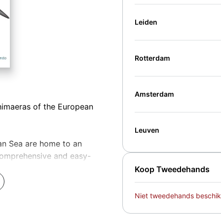
Leiden
Rotterdam
Amsterdam
 chimaeras of the European
Leuven
ean Sea are home to an
 comprehensive and easy-
e Mediterranean, the waters
Koop Tweedehands
andinavian coasts, in the
ailed species accounts
Niet tweedehands beschik
 and status. Every species
h guide, at-a-glance icons