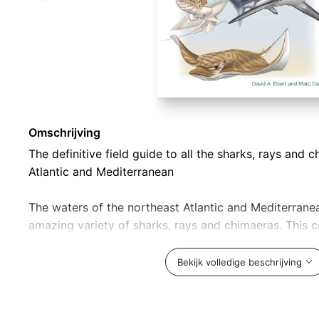
Omschrijving
The definitive field guide to all the sharks, rays and
Atlantic and Mediterranean
The waters of the northeast Atlantic and Mediterran
amazing variety of sharks, rays and chimaeras. This
to-use field guide covers all 146 species found in th
of the European Atlantic and Iceland, along all the Sc
Bekijk volledige beschrijving
Black Sea and as far south as the Canary Islands. Det
describe key identification features, habitat, biology
account comes with a colour distribution map, a dept