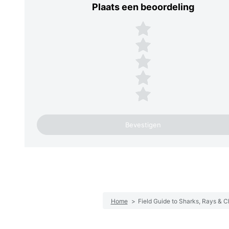
Plaats een beoordeling
Plaats een beoordeling
5 sterren
4 sterren
3 sterren
2 sterren
1 ster
Home
>
Field Guide to Sharks, Rays & 