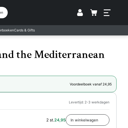
Vestiging
en
terboeken
Cards & Gifts
 and the Mediterranean
Voordeelboek vanaf 24,95
Levertijd: 2-3 werkdagen
2 st.
24,95