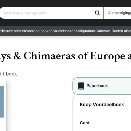
Waar ben je naar op zoek?
Alle vestiging
n
Nieuwe boeken
Voordeelboeken
Studieboeken
Antiquariaat
Curiosa
e-Books
Luis
Rays & Chimaeras of Europe
dit boek
Paperback
Koop Voordeelboek
Gent