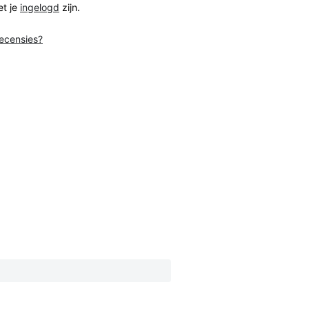
et je
ingelogd
zijn.
recensies?