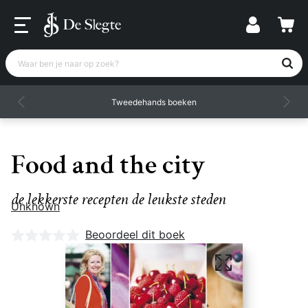
Waar ben je naar op zoek?
Tweedehands boeken
Food and the city
de lekkerste recepten de leukste steden
Unknown
Nog geen beoordelingen
Beoordeel dit boek