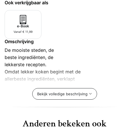
Ook verkrijgbaar als
e-Book
Vanaf € 11,99
Omschrijving
De mooiste steden, de
beste ingrediënten, de
lekkerste recepten.
Omdat lekker koken begint met de
allerbeste ingrediënten, verklapt
Christine Van Imschoot in Food & the
City de meest verrassende en leukste
Bekijk volledige beschrijving
food shopping adresjes. Ze neemt je
mee naar acht bruisende steden:
Londen, Parijs, New York, Rome,
Anderen bekeken ook
Amsterdam, Turijn, Gent en Brussel.