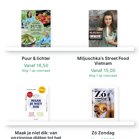
Ontdek er de lekkerste streekproducten
én de plekken om ze te kopen.
Bovendien toont Christine in veertig
heerlijke en inspirerende recepten wat
je met al dat lekkers in de keuken kunt
doen: een prachtig boek voor city
trippers én foodies!
Puur & lichter
Miljuschka's Street Food
Vietnam
Vanaf
16,50
Vanaf
15,00
Nog 1 op voorraad
Nog 1 op voorraad
Maak je niet dik: van
Zó Zondag
onzinnige diëten tot het