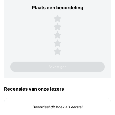
Plaats een beoordeling
Plaats een beoordeling
5 sterren
4 sterren
3 sterren
2 sterren
1 ster
Recensies van onze lezers
Beoordeel dit boek als eerste!