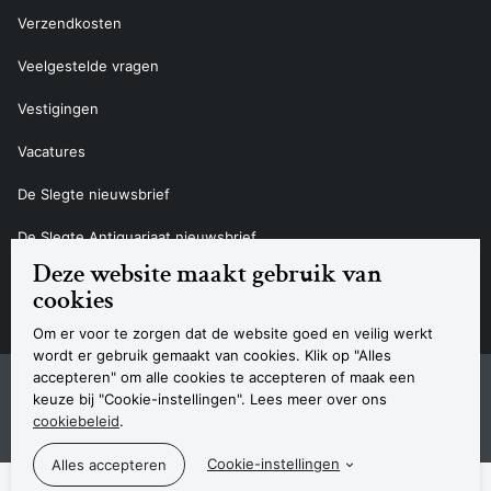
Verzendkosten
Veelgestelde vragen
Vestigingen
Vacatures
De Slegte nieuwsbrief
De Slegte Antiquariaat nieuwsbrief
Deze website maakt gebruik van
Contact
cookies
Om er voor te zorgen dat de website goed en veilig werkt
wordt er gebruik gemaakt van cookies. Klik op "Alles
accepteren" om alle cookies te accepteren of maak een
Sitemap
Privacyverklaring
Cookieverklaring
Algemene voorwaarden
Disclaimer
Contact
keuze bij "Cookie-instellingen". Lees meer over ons
Navigatie
cookiebeleid
.
© 2026 Boekhandel De Slegte
Cookie-instellingen