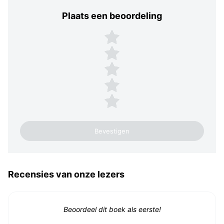
Plaats een beoordeling
Plaats een beoordeling
5 sterren
4 sterren
3 sterren
2 sterren
1 ster
Recensies van onze lezers
Beoordeel dit boek als eerste!