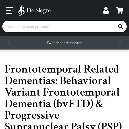
Waar ben je naar op zoek?
Tweedehands boeken
Frontotemporal Related
Dementias: Behavioral
Variant Frontotemporal
Dementia (bvFTD) &
Progressive
Supranuclear Palsy (PSP)