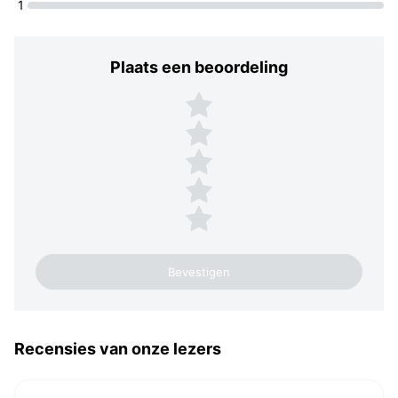
1
Plaats een beoordeling
Plaats een beoordeling
5 sterren
4 sterren
3 sterren
2 sterren
1 ster
Recensies van onze lezers