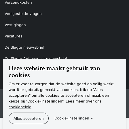
Verzendkosten
Veelgestelde vragen
Vestigingen
Vacatures
De Slegte nieuwsbrief
De Slegte Antiquariaat nieuwsbrief
Deze website maakt gebruik van
Contact
cookies
Om er voor te zorgen dat de website goed en veilig werkt
wordt er gebruik gemaakt van cookies. Klik op "Alles
accepteren" om alle cookies te accepteren of maak een
Sitemap
Privacyverklaring
Cookieverklaring
Algemene voorwaarden
Disclaimer
Contact
keuze bij "Cookie-instellingen". Lees meer over ons
Navigatie
cookiebeleid
.
© 2026 Boekhandel De Slegte
Cookie-instellingen