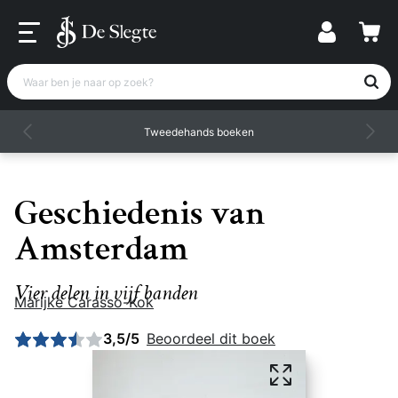
Waar ben je naar op zoek?
Tweedehands boeken
Geschiedenis van
Amsterdam
Vier delen in vijf banden
Marijke Carasso-Kok
Gemiddelde beoordeling: 3,5 uit 5
3,5/5
Beoordeel dit boek