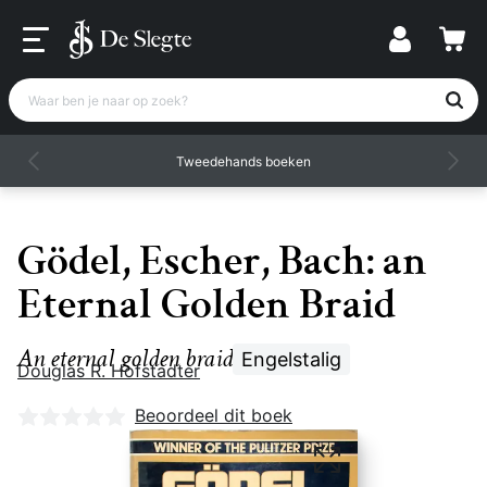
Waar ben je naar op zoek?
Tweedehands boeken
Gödel, Escher, Bach: an
Eternal Golden Braid
An eternal golden braid
Engelstalig
Douglas R. Hofstadter
Nog geen beoordelingen
Beoordeel dit boek