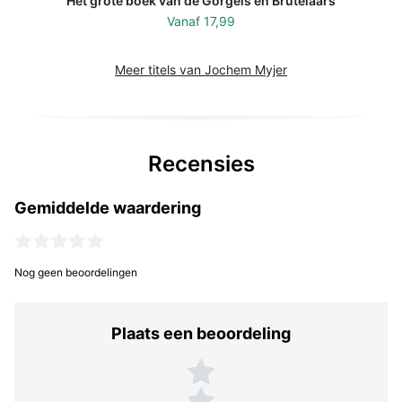
Het grote boek van de Gorgels en Brutelaars
Vanaf
17,99
Meer titels van Jochem Myjer
Recensies
Gemiddelde waardering
Nog geen beoordelingen
Plaats een beoordeling
Plaats een beoordeling
5 sterren
4 sterren