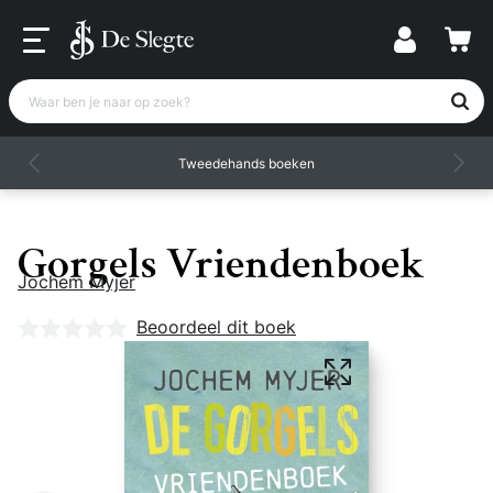
Waar ben je naar op zoek?
Tweedehands boeken
Gorgels Vriendenboek
Jochem Myjer
Nog geen beoordelingen
Beoordeel dit boek