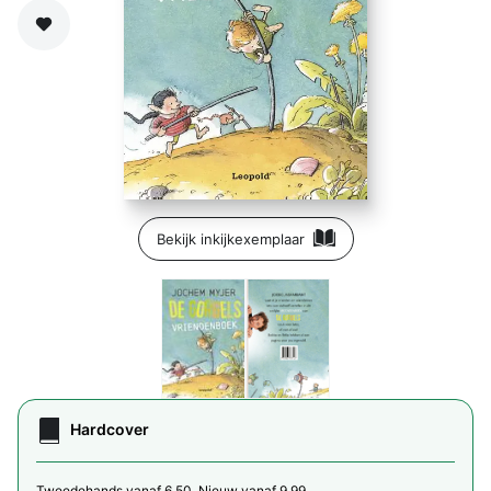
Zet op verlanglijst
Bekijk inkijkexemplaar
Hardcover
Tweedehands vanaf 6,50. Nieuw vanaf 9,99