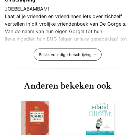
JOEBELABAMBAM!
Laat al je vrienden en vriendinnen iets over zichzelf
vertellen in dit vrolijke vriendenboek van De Gorgels.
Van de naam van hun eigen Gorgel tot hun
lievelingsdier, hun EUG (eigen unieke genadeklap) tot
de grootste blunder (hahaha!): deel het met je
vrienden. En vooral: Samen zijn wij goed in...
Bekijk volledige beschrijving
Bobba en Belia hebben al een pagina voor je ingevuld.
Een vriendenboek dat vrienden maakt!
Rijk geïllustreerd, vol leuke Gorgel-weetjes en -
Anderen bekeken ook
grapjes. Leuk voor later, of-niet-of-wel!
Voor jonge en oudere Gorgelfans.