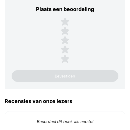
Plaats een beoordeling
Plaats een beoordeling
5 sterren
4 sterren
3 sterren
2 sterren
1 ster
Recensies van onze lezers
Beoordeel dit boek als eerste!