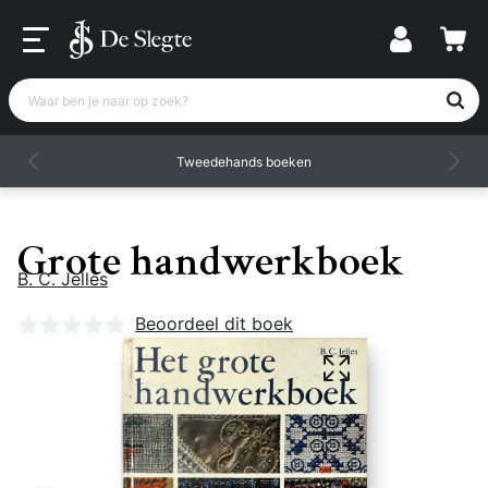
Waar ben je naar op zoek?
Tweedehands boeken
Grote handwerkboek
B. C. Jelles
Nog geen beoordelingen
Beoordeel dit boek