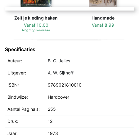
Zelf je kleding haken
Handmade
Vanaf
10,00
Vanaf
8,99
Nog 1 op voorraad
Specificaties
Auteur:
B. C. Jelles
Uitgever:
A. W. Sijthoff
ISBN:
9789021810010
Bindwijze:
Hardcover
Aantal Pagina's:
255
Druk:
12
Jaar:
1973