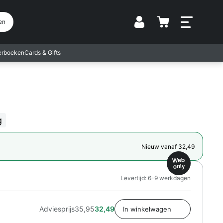
Vestiging
en
terboeken
Cards & Gifts
g
Nieuw vanaf 32,49
Web
only
Levertijd: 6-9 werkdagen
Adviesprijs
35,95
32,49