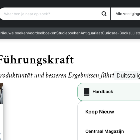
Waar ben je naar op zoek?
Alle vestiging
n
Nieuwe boeken
Voordeelboeken
Studieboeken
Antiquariaat
Curiosa
e-Books
Luis
Führungskraft
duktivität und besseren Ergebnissen führt
Duitstali
Hardback
Koop Nieuw
Centraal Magazijn