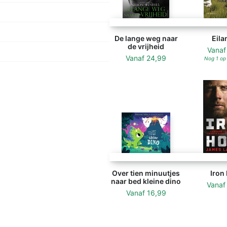
De lange weg naar
Eila
de vrijheid
Vana
Vanaf
24,99
Nog 1 op
Over tien minuutjes
Iron
naar bed kleine dino
Vana
Vanaf
16,99