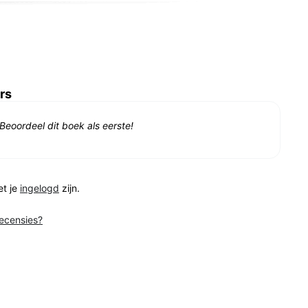
rs
Beoordeel dit boek als eerste!
et je
ingelogd
zijn.
recensies?