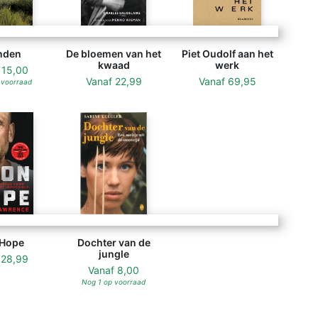
nden
De bloemen van het
Piet Oudolf aan het
kwaad
werk
f
15,00
Vanaf
22,99
Vanaf
69,95
 voorraad
 Hope
Dochter van de
jungle
f
28,99
Vanaf
8,00
Nog 1 op voorraad