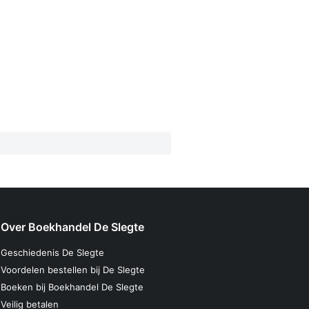
Over Boekhandel De Slegte
Geschiedenis De Slegte
Voordelen bestellen bij De Slegte
Boeken bij Boekhandel De Slegte
Veilig betalen