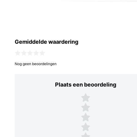
Gemiddelde waardering
Nog geen beoordelingen
Plaats een beoordeling
Plaats een beoordeling
5 sterren
4 sterren
3 sterren
2 sterren
1 ster