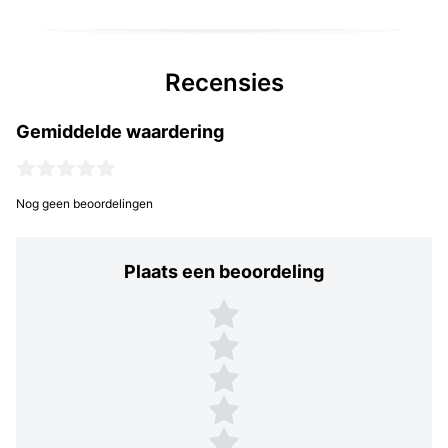
Recensies
Gemiddelde waardering
Nog geen beoordelingen
Plaats een beoordeling
Plaats een beoordeling
5 sterren
4 sterren
3 sterren
2 sterren
1 ster