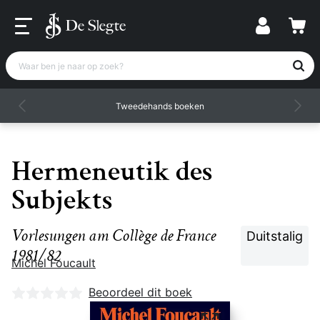
Waar ben je naar op zoek?
Tweedehands boeken
Hermeneutik des
Subjekts
Vorlesungen am Collège de France
Duitstalig
1981/82
Michel Foucault
Nog geen beoordelingen
Beoordeel dit boek