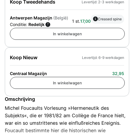
Koop Tweedehands
Levertijd: 2-3 werkdagen
Antwerpen Magazijn
(België)
i
Creased spine
1 st.
17,00
Conditie:
Redelijk
?
Koop Nieuw
Levertijd: 6-9 werkdagen
Centraal Magazijn
32,95
Omschrijving
Michel Foucaults Vorlesung »Hermeneutik des
Subjekts«, die er 1981/82 am Collège de France hielt,
war ein so umstrittenes wie einflußreiches Ereignis.
Foucault bestimmte hier die historischen wie