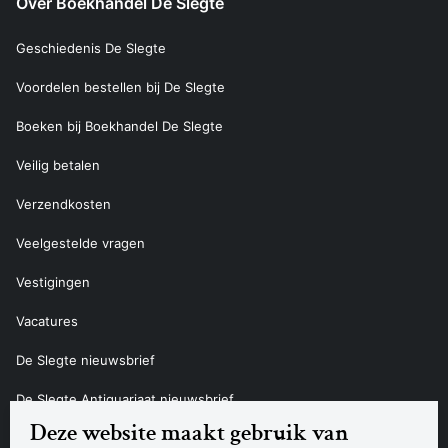
Over Boekhandel De Slegte
Geschiedenis De Slegte
Voordelen bestellen bij De Slegte
Boeken bij Boekhandel De Slegte
Veilig betalen
Verzendkosten
Veelgestelde vragen
Vestigingen
Vacatures
De Slegte nieuwsbrief
De Slegte Antiquariaat nieuwsbrief
Deze website maakt gebruik van
Contact