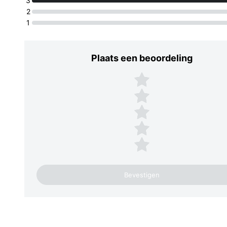
3
2
1
Plaats een beoordeling
Plaats een beoordeling
5 sterren
4 sterren
3 sterren
2 sterren
1 ster