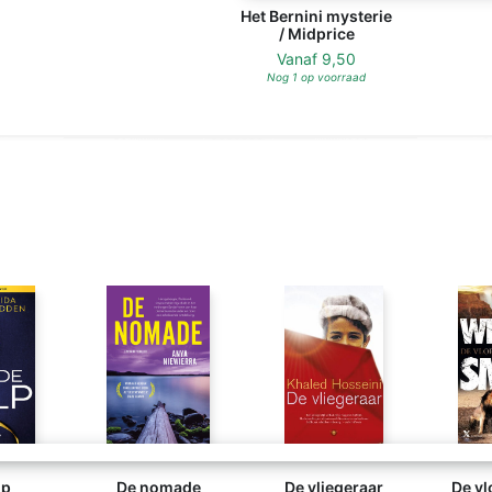
Het Bernini mysterie
/ Midprice
Vanaf
9,50
Nog 1 op voorraad
lp
De nomade
De vliegeraar
De vl