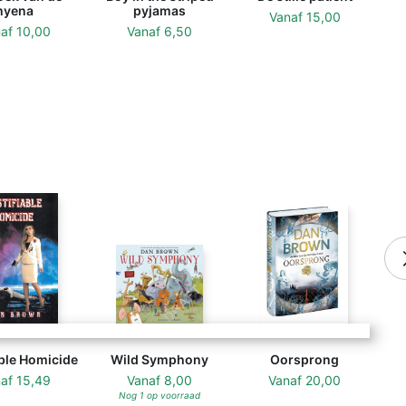
hyena
pyjamas
Vanaf
15,00
naf
10,00
Vanaf
6,50
able Homicide
Wild Symphony
Oorsprong
naf
15,49
Vanaf
8,00
Vanaf
20,00
Nog 1 op voorraad