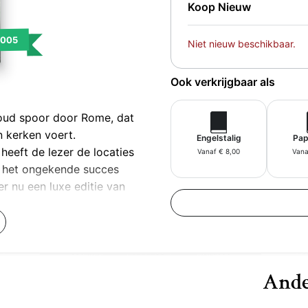
Koop Nieuw
2005
Niet nieuw beschikbaar.
Ook verkrijgbaar als
oud spoor door Rome, dat
 kerken voert.
Engelstalig
Pap
heeft de lezer de locaties
Vanaf € 8,00
Vana
a het ongekende succes
er nu een luxe editie van
n enkele Brown-verzameling
Ande