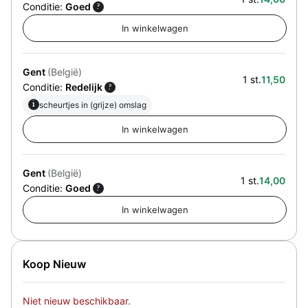
Conditie:
Goed
?
Gent
(België)
1 st.
11,50
Conditie:
Redelijk
?
i
scheurtjes in (grijze) omslag
Gent
(België)
1 st.
14,00
Conditie:
Goed
?
Koop Nieuw
Niet nieuw beschikbaar.