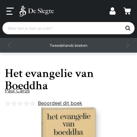
Waar ben je naar op zoek?
Tweedehands boeken
Het evangelie van
Boeddha
Paul Carus
Nog geen beoordelingen
Beoordeel dit boek