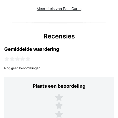
Meer titels van Paul Carus
Recensies
Gemiddelde waardering
Nog geen beoordelingen
Plaats een beoordeling
Plaats een beoordeling
5 sterren
4 sterren
3 sterren