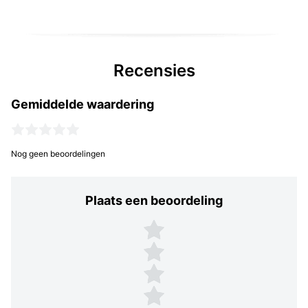
Recensies
Gemiddelde waardering
Nog geen beoordelingen
Plaats een beoordeling
Plaats een beoordeling
5 sterren
4 sterren
3 sterren
2 sterren