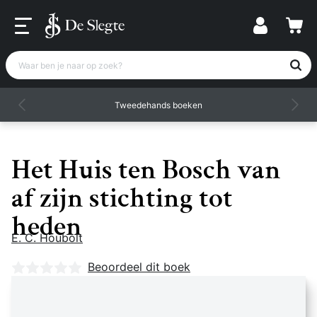
Waar ben je naar op zoek?
Tweedehands boeken
Het Huis ten Bosch van
af zijn stichting tot
heden
E. C. Houbolt
Nog geen beoordelingen
Beoordeel dit boek