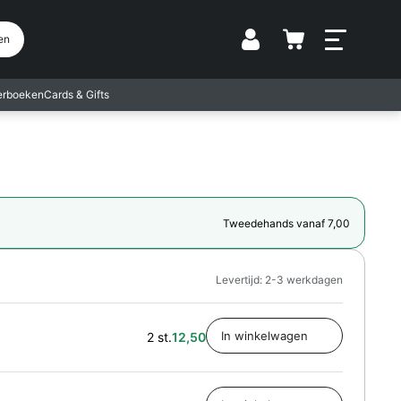
Vestiging
en
terboeken
Cards & Gifts
Tweedehands vanaf 7,00
Levertijd: 2-3 werkdagen
2 st.
12,50