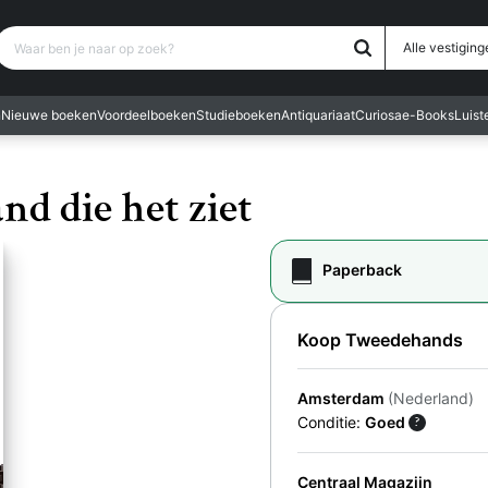
Waar ben je naar op zoek?
Alle vestiging
n
Nieuwe boeken
Voordeelboeken
Studieboeken
Antiquariaat
Curiosa
e-Books
Luis
nd die het ziet
Paperback
Koop Tweedehands
Amsterdam
(Nederland)
Conditie:
Goed
?
Centraal Magazijn