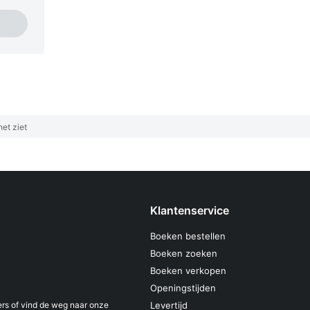
et ziet
Klantenservice
Boeken bestellen
Boeken zoeken
Boeken verkopen
Openingstijden
s of vind de weg naar onze
Levertijd