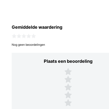
Gemiddelde waardering
Nog geen beoordelingen
Plaats een beoordeling
Plaats een beoordeling
5 sterren
4 sterren
3 sterren
2 sterren
1 ster