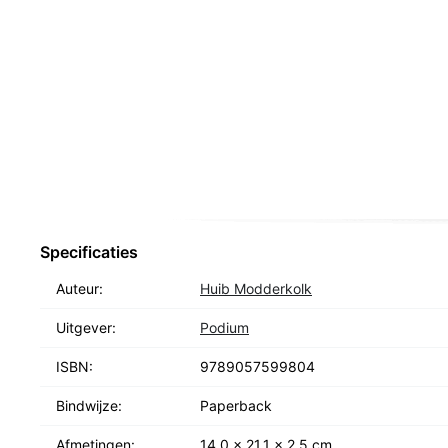
Hoe ver reiken de tentakels van Nederlandse veilighe
het als staten internet gebruiken om te controleren en
laat Modderkolk zien hoe kwetsbaar een samenleving 
vertrouwt op techniek.
Specificaties
Auteur:
Huib Modderkolk
Uitgever:
Podium
ISBN:
9789057599804
Bindwijze:
Paperback
Afmetingen:
14,0 x 21,1 x 2,5 cm