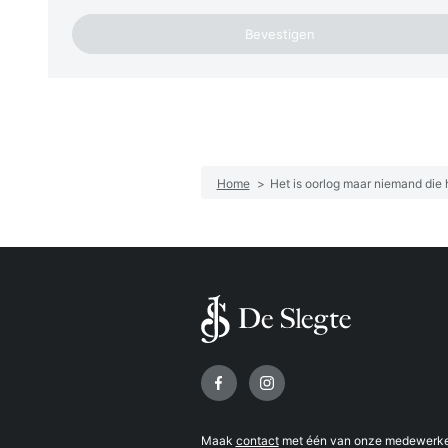
Home
>
Het is oorlog maar niemand die h
Volg ons op
Maak
contact
met één van onze medewerker