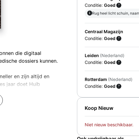
Conditie:
Goed
?
i
Rug heel licht schuin, naa
Centraal Magazijn
Conditie:
Goed
?
nnen die digitaal
Leiden
(Nederland)
medische dossiers kunnen.
Conditie:
Goed
?
ller en zijn altijd en
Rotterdam
(Nederland)
es jaar doet Huib
Conditie:
Goed
?
ternet. Hij begon als
etje won hij het
Koop Nieuw
ken tussen Nederlandse
eltje in Beverwijk de dood
Niet nieuw beschikbaar.
t mee met onze appjes?
Ook verkrijgbaar als