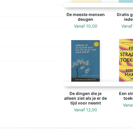
De meeste mensen
Gratis g
deugen
iede
Vanaf
10,00
Vana
De dingen die je
Een st
alleen ziet als je er de
toek
tijd voor neemt
Vana
Vanaf
12,00