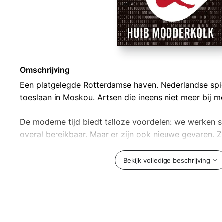
Omschrijving
Een platgelegde Rotterdamse haven. Nederlandse spio
toeslaan in Moskou. Artsen die ineens niet meer bij 
De moderne tijd biedt talloze voordelen: we werken sne
overal bereikbaar. Maar er zijn ook nieuwe gevaren. Z
Modderkolk nu onderzoek naar de schaduwkant van in
buitenstaander, zonder enige voorkennis. Stukje bij be
Bekijk volledige beschrijving
vertrouwen van bronnen.
Zo ontdekte hij dat iemand in Engeland privégesprek
geliefden beluistert en dat een stiekem getrokken kab
van Iraanse demonstranten kan betekenen.
Iedere ontdekking roept nieuwe vragen op. Wie lees