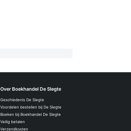
Over Boekhandel De Slegte
Geschiedenis De Slegte
Voordelen bestellen bij De Slegte
Boeken bij Boekhandel De Slegte
Veilig betalen
Verzendkosten