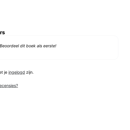
rs
Beoordeel dit boek als eerste!
et je
ingelogd
zijn.
recensies?