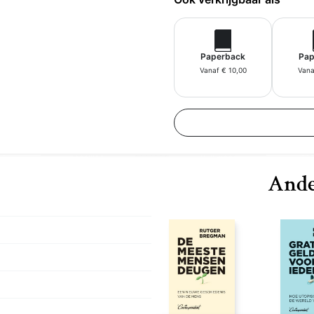
idsdiensten? Wat betekent
 te saboteren? In dit boek
is die steeds meer
Paperback
Pap
Vanaf € 10,00
Vana
Ande