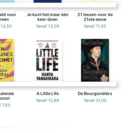
eld voor
Je kunt het maar één
21 lessen voor de
reen
keer doen
21ste eeuw
f
13,50
Vanaf
13,00
Vanaf
11,50
ralende
A Little Life
De Bourgondiërs
omst
Vanaf
12,99
Vanaf
21,00
f
7,50