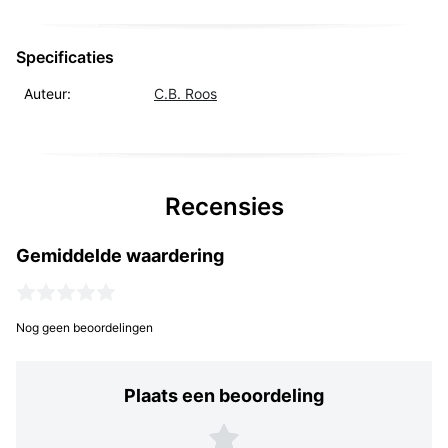
Specificaties
Auteur:
C.B. Roos
Recensies
Gemiddelde waardering
Nog geen beoordelingen
Plaats een beoordeling
Plaats een beoordeling
5 sterren