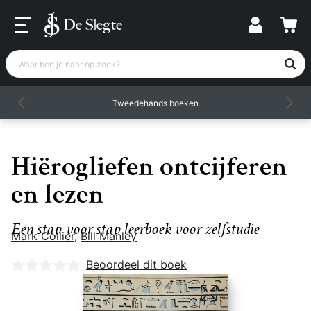
Waar ben je naar op zoek?
Tweedehands boeken
Hiërogliefen ontcijferen
en lezen
Een stap-voor stap leerboek voor zelfstudie
Mark Collier
,
Bill Manley
Nog geen beoordelingen
Beoordeel dit boek