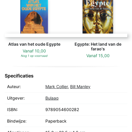
van nuttige adressen, aanbevolen literatuur en een
register besluiten dit leerboek.
Atlas van het oude Egypte
Egypte: Het land van de
farao's
Vanaf
10,00
Vanaf
15,00
Nog 1 op voorraad
Specificaties
Auteur:
Mark Collier
,
Bill Manley
Uitgever:
Bulaaq
ISBN:
9789054600282
Bindwijze:
Paperback