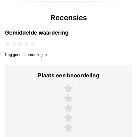
Recensies
Gemiddelde waardering
Nog geen beoordelingen
Plaats een beoordeling
Plaats een beoordeling
5 sterren
4 sterren
3 sterren
2 sterren
1 ster