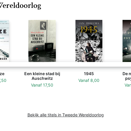
Wereldoorlog
ze
Een kleine stad bij
1945
De n
Auschwitz
ps
7,50
Vanaf
8,00
Vanaf
17,50
Va
Bekijk alle titels in Tweede Wereldoorlog