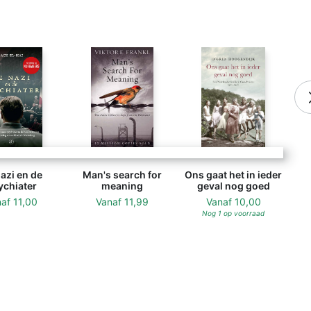
azi en de
Man's search for
Ons gaat het in ieder
ychiater
meaning
geval nog goed
naf
11,00
Vanaf
11,99
Vanaf
10,00
Nog 1 op voorraad