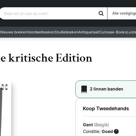
Waar ben je naar op zoek?
Alle vestiging
n
Nieuwe boeken
Voordeelboeken
Studieboeken
Antiquariaat
Curiosa
e-Books
Luis
e kritische Edition
2 linnen banden
Koop Tweedehands
Gent
(België)
Conditie:
Goed
?