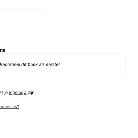
rs
Beoordeel dit boek als eerste!
et je
ingelogd
zijn.
recensies?