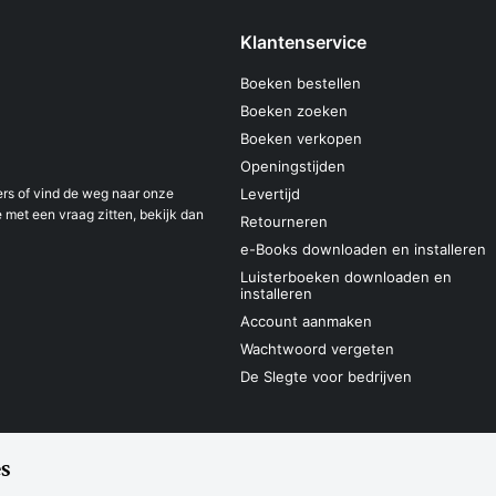
Klantenservice
Boeken bestellen
Boeken zoeken
Boeken verkopen
Openingstijden
s of vind de weg naar onze
Levertijd
 met een vraag zitten, bekijk dan
Retourneren
e-Books downloaden en installeren
Luisterboeken downloaden en
installeren
Account aanmaken
Wachtwoord vergeten
De Slegte voor bedrijven
s
Sitemap
Privacyverklaring
Cookieverk