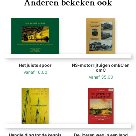
Anderen bekeken ook
Het juiste spoor
NS-motorrijtuigen omBC en
omC
Vanaf
10,00
Vanaf
35,00
Handleiding tot de kennis
De ijzeren weg in een land