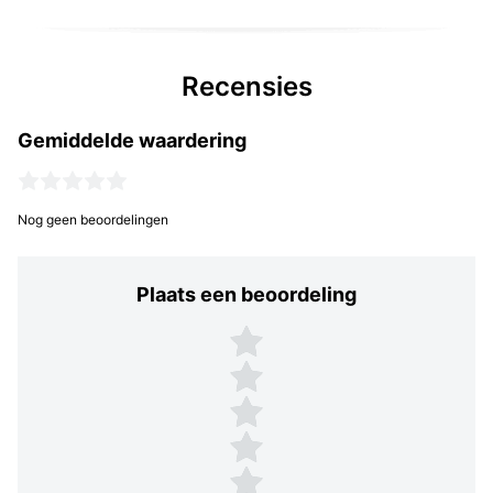
Recensies
Gemiddelde waardering
Nog geen beoordelingen
Plaats een beoordeling
Plaats een beoordeling
5 sterren
4 sterren
3 sterren
2 sterren
1 ster