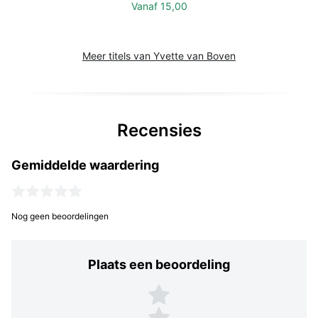
Vanaf
15,00
Meer titels van Yvette van Boven
Recensies
Gemiddelde waardering
Nog geen beoordelingen
Plaats een beoordeling
Plaats een beoordeling
5 sterren
4 sterren