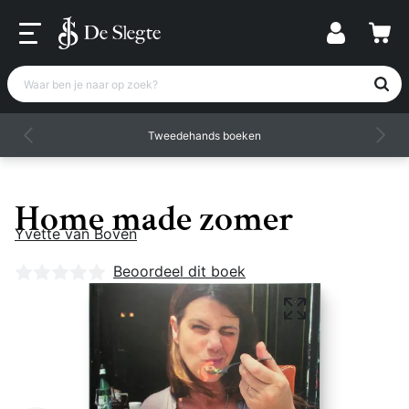
Waar ben je naar op zoek?
Tweedehands boeken
Home made zomer
Yvette van Boven
Nog geen beoordelingen
Beoordeel dit boek