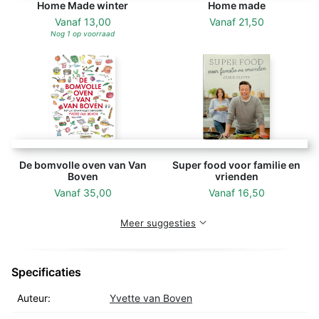
Home Made winter
Home made
haar tv-programma Koken met Van Boven spreekt ze
Vanaf
13,00
Vanaf
21,50
een groot publiek aan met haar enthousiaste en
Nog 1 op voorraad
ongedwongen benadering. Daarnaast heeft Yvette een
culinaire rubriek in Libelle en illustreert ze voor
boeken en bladen in binnen- en buitenland.
De bomvolle oven van Van
Super food voor familie en
Boven
vrienden
Vanaf
35,00
Vanaf
16,50
Meer suggesties
Specificaties
Auteur:
Yvette van Boven