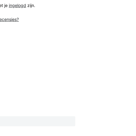
et je
ingelogd
zijn.
recensies?