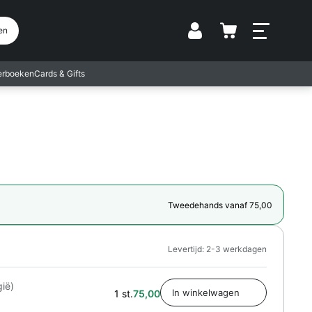
Vestiging
en
terboeken
Cards & Gifts
Tweedehands vanaf 75,00
Levertijd: 2-3 werkdagen
gië)
1 st.
75,00