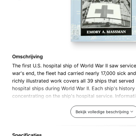
Omschrijving
The first U.S. hospital ship of World War II saw servi
war's end, the fleet had carried nearly 17,000 sick 
richly illustrated work covers all 39 ships that serve
hospital ships during World War II. Each ship's history 
concentrating on the ship's hospital service. Informat
ship's personnel, the handling of patients, types of 
encountered, and life aboard the ships. General layou
Bekijk volledige beschrijving
technical data are also included. Biographies are pr
ships were named.
Specificaties