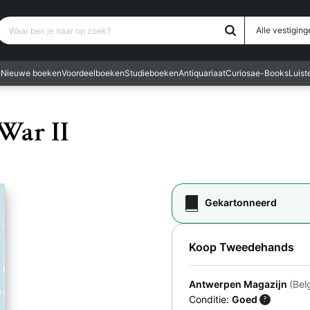
Waar ben je naar op zoek?
Alle vestiging
n
Nieuwe boeken
Voordeelboeken
Studieboeken
Antiquariaat
Curiosa
e-Books
Luis
War II
Gekartonneerd
Koop Tweedehands
Antwerpen Magazijn
(Bel
Conditie:
Goed
?