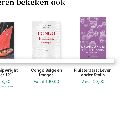
ren bekeken ook
ipwright
Congo Belge en
Fluisteraars: Leven
r 121
images
onder Stalin
f
8,50
Vanaf
190,00
Vanaf
20,00
 voorraad