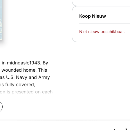
Koop Nieuw
Niet nieuw beschikbaar.
ce in midndash;1943. By
and wounded home. This
d as U.S. Navy and Army
is fully covered,
ion is presented on each
wounds and diseases
ts of the ships and
ovided on persons for whom