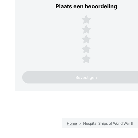
Plaats een beoordeling
Plaats een beoordeling
5 sterren
4 sterren
3 sterren
2 sterren
1 ster
Home
>
Hospital Ships of World War II