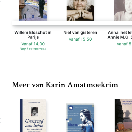
Willem Elsschot in
Niet van gisteren
Anna: het l
Parijs
Annie M.G. 
Vanaf
15,50
Vanaf
14,00
Vanaf
8
Nog 1 op voorraad
Meer van Karin Amatmoekrim