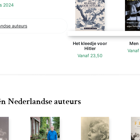
js 2024
andse auteurs
Het kleedje voor
Men 
Hitler
Vana
Vanaf
23,50
eën Nederlandse auteurs