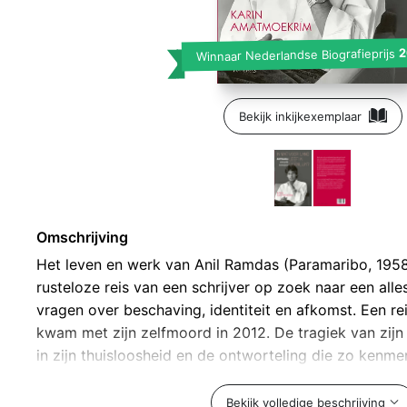
2
Winnaar Nederlandse Biografieprijs
Bekijk inkijkexemplaar
Omschrijving
Het leven en werk van Anil Ramdas (Paramaribo, 1958)
rusteloze reis van een schrijver op zoek naar een al
vragen over beschaving, identiteit en afkomst. Een rei
kwam met zijn zelfmoord in 2012. De tragiek van zij
in zijn thuisloosheid en de ontworteling die zo kenme
van de migrant. Amatmoekrim voegt hier een ander pe
tijd waarin populistische opvattingen verschuiven va
Bekijk volledige beschrijving