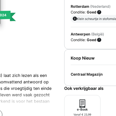
Rotterdam
(Nederland)
Conditie:
Goed
?
024
i
Klein scheurtje in stofomsl
Antwerpen
(België)
Conditie:
Goed
?
Koop Nieuw
Centraal Magazijn
 laat zich lezen als een
lesomvattend antwoord op
Ook verkrijgbaar als
s die vroegtijdig ten einde
n leven werd vaak gezocht
rkend is voor het bestaan
rspectief aan toe: in een
e-Book
n de onderbuik naar het
Vanaf € 23,99