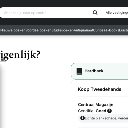
Waar ben je naar op zoek?
Alle vestiging
n
Nieuwe boeken
Voordeelboeken
Studieboeken
Antiquariaat
Curiosa
e-Books
Luis
igenlijk?
oek
Hardback
Koop Tweedehands
Centraal Magazijn
Conditie:
Goed
?
i
Lichte plankschade, verde