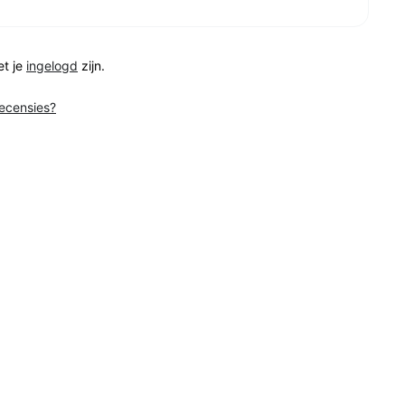
et je
ingelogd
zijn.
recensies?