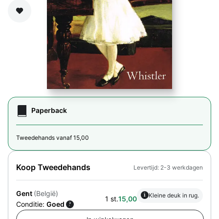
Zet op verlanglijst
Paperback
Tweedehands vanaf 15,00
Koop Tweedehands
Levertijd: 2-3 werkdagen
Gent
(België)
i
Kleine deuk in rug.
1 st.
15,00
Conditie:
Goed
?