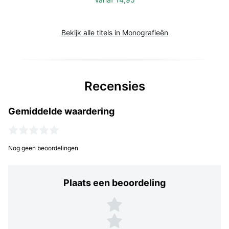
Bekijk alle titels in Monografieën
Recensies
Gemiddelde waardering
Nog geen beoordelingen
Plaats een beoordeling
Plaats een beoordeling
5 sterren
4 sterren