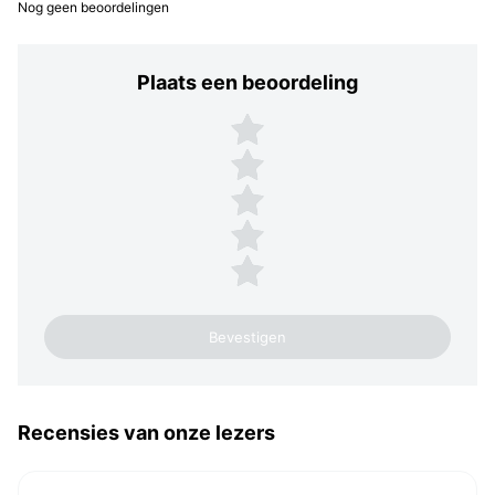
Nog geen beoordelingen
Plaats een beoordeling
Plaats een beoordeling
5 sterren
4 sterren
3 sterren
2 sterren
1 ster
Recensies van onze lezers