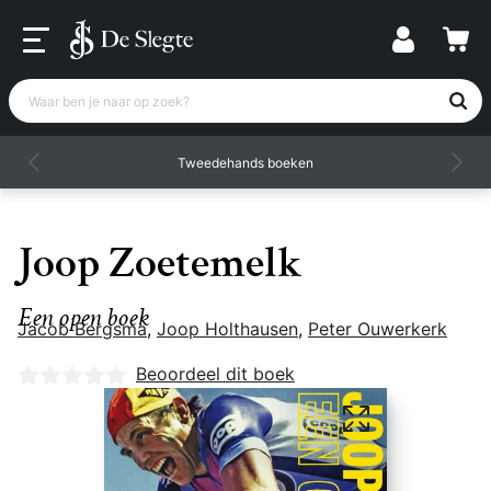
Waar ben je naar op zoek?
Tweedehands boeken
Joop Zoetemelk
Een open boek
Jacob Bergsma
,
Joop Holthausen
,
Peter Ouwerkerk
Nog geen beoordelingen
Beoordeel dit boek