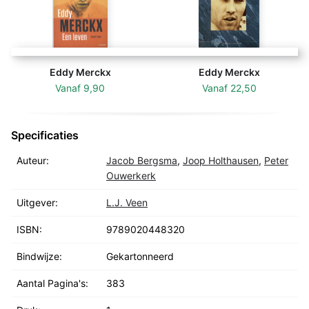
Zoetemelk gaf de auteurs vier loodzware koffers vol
uniek beeldmateriaal en kostbare wielertrofeeën mee.
Joop Zoetemelk, een open boek is met dank aan Joop
zelf op een unieke manier in alle opzichten rijk
geïllustreerd en is daarmee een pronkkamer van
Eddy Merckx
Eddy Merckx
enkele decennia glorierijke vaderlandse wielerhistorie.
Vanaf
9,90
Vanaf
22,50
Specificaties
Auteur:
Jacob Bergsma
,
Joop Holthausen
,
Peter
Ouwerkerk
Uitgever:
L.J. Veen
ISBN:
9789020448320
Bindwijze:
Gekartonneerd
Aantal Pagina's:
383