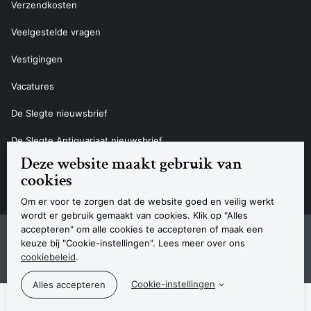
Verzendkosten
Veelgestelde vragen
Vestigingen
Vacatures
De Slegte nieuwsbrief
De Slegte Antiquariaat nieuwsbrief
Deze website maakt gebruik van
Contact
cookies
Om er voor te zorgen dat de website goed en veilig werkt
wordt er gebruik gemaakt van cookies. Klik op "Alles
accepteren" om alle cookies te accepteren of maak een
Sitemap
Privacyverklaring
Cookieverklaring
Algemene voorwaarden
Disclaimer
Contact
keuze bij "Cookie-instellingen". Lees meer over ons
Navigatie
cookiebeleid
.
© 2026 Boekhandel De Slegte
Cookie-instellingen