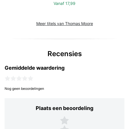
Vanaf
17,99
Meer titels van Thomas Moore
Recensies
Gemiddelde waardering
Nog geen beoordelingen
Plaats een beoordeling
Plaats een beoordeling
5 sterren
4 sterren