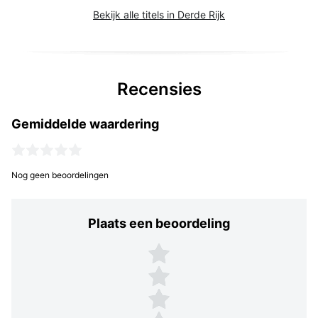
Bekijk alle titels in Derde Rijk
Recensies
Gemiddelde waardering
Nog geen beoordelingen
Plaats een beoordeling
Plaats een beoordeling
5 sterren
4 sterren
3 sterren