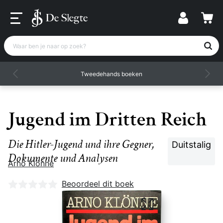
Waar ben je naar op zoek?
Tweedehands boeken
Jugend im Dritten Reich
Die Hitler-Jugend und ihre Gegner,
Duitstalig
Dokumente und Analysen
Arno Klönne
Nog geen beoordelingen
Beoordeel dit boek