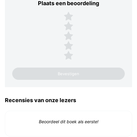
Plaats een beoordeling
Plaats een beoordeling
5 sterren
4 sterren
3 sterren
2 sterren
1 ster
Recensies van onze lezers
Beoordeel dit boek als eerste!