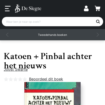
Waar ben je naar op zoek?
Tweedehands boeken
Katoen + Pinbal achter
het nieuws
Joost Swarte
Nog geen beoordelingen
Beoordeel dit boek