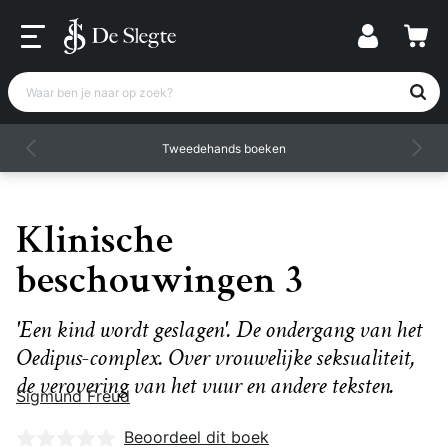
Waar ben je naar op zoek?
Tweedehands boeken
Klinische
beschouwingen 3
'Een kind wordt geslagen'. De ondergang van het
Oedipus-complex. Over vrouwelijke seksualiteit,
de verovering van het vuur en andere teksten.
Sigmund Freud
Nog geen beoordelingen
Beoordeel dit boek