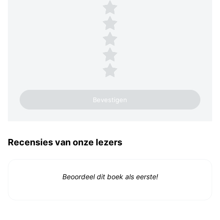
Plaats een beoordeling
5 sterren
4 sterren
3 sterren
2 sterren
1 ster
Recensies van onze lezers
Beoordeel dit boek als eerste!