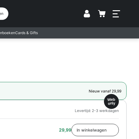
Vestiging
en
terboeken
Cards & Gifts
Nieuw vanaf 29,99
Web
only
Levertijd: 2-3 werkdagen
29,99