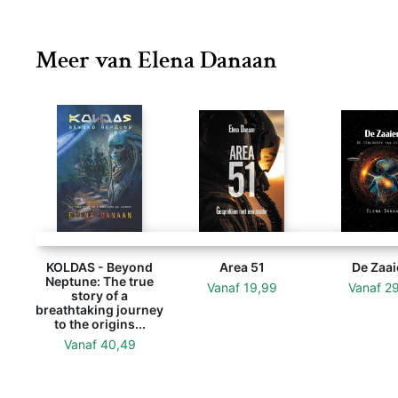
Meer van Elena Danaan
KOLDAS - Beyond
Area 51
De Zaai
Neptune: The true
Vanaf
19,99
Vanaf
2
story of a
breathtaking journey
to the origins...
Vanaf
40,49