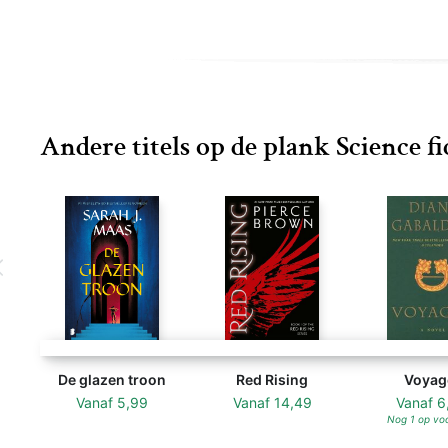
Andere titels op de plank Science fi
De glazen troon
Red Rising
Voyag
Vanaf
5,99
Vanaf
14,49
Vanaf
6
Nog 1 op vo