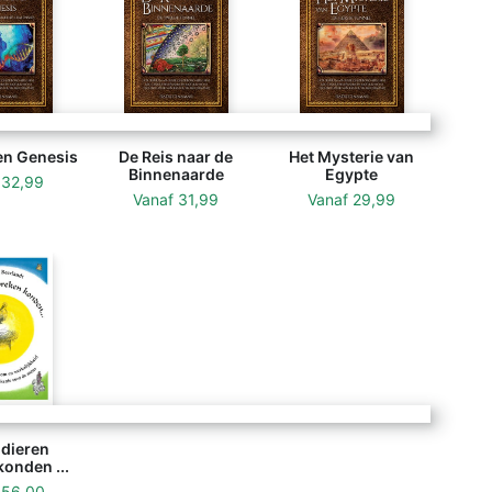
en Genesis
De Reis naar de
Het Mysterie van
Binnenaarde
Egypte
f
32,99
Vanaf
31,99
Vanaf
29,99
 dieren
onden ...
f
56,00