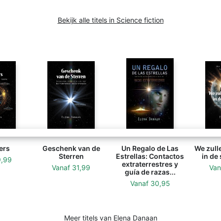
Bekijk alle titels in Science fiction
ers
Geschenk van de
Un Regalo de Las
We zulle
Sterren
Estrellas: Contactos
in de 
9,99
extraterrestres y
Vanaf
31,99
Va
guía de razas...
Vanaf
30,95
Meer titels van Elena Danaan