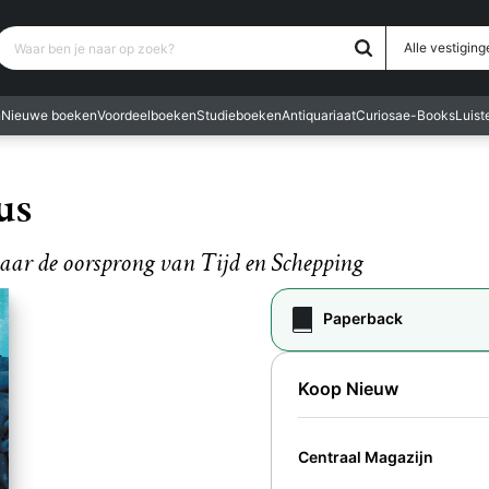
Waar ben je naar op zoek?
Alle vestiging
n
Nieuwe boeken
Voordeelboeken
Studieboeken
Antiquariaat
Curiosa
e-Books
Luis
us
aar de oorsprong van Tijd en Schepping
Paperback
Koop Nieuw
Centraal Magazijn