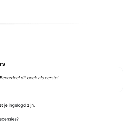
rs
Beoordeel dit boek als eerste!
et je
ingelogd
zijn.
recensies?