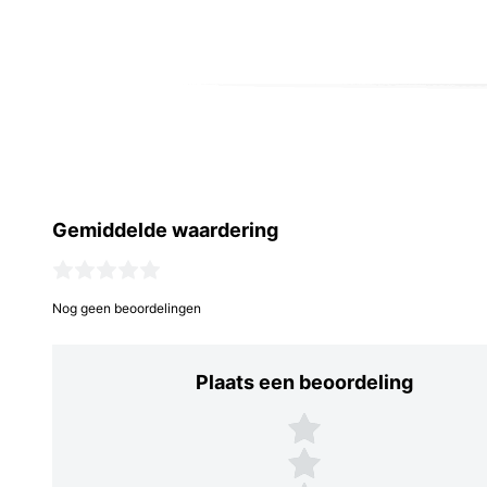
Gemiddelde waardering
Nog geen beoordelingen
Plaats een beoordeling
Plaats een beoordeling
5 sterren
4 sterren