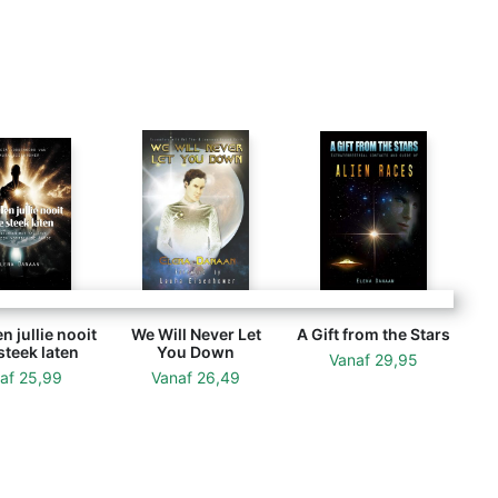
n jullie nooit
We Will Never Let
A Gift from the Stars
steek laten
You Down
Vanaf
29,95
naf
25,99
Vanaf
26,49