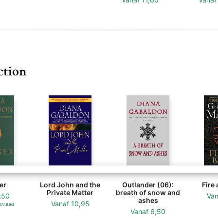
ction
er
Lord John and the
Outlander (06):
Fire
Private Matter
breath of snow and
,50
Va
ashes
Vanaf
10,95
orraad
Vanaf
6,50