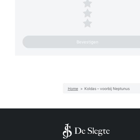
3 sterren
2 sterren
1 ster
Home
>
Koldas – voorbij Neptunus