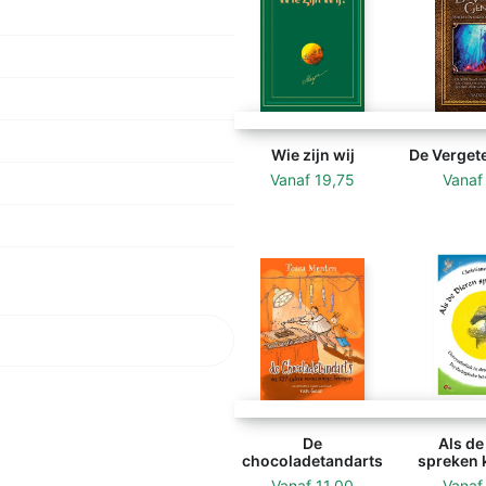
Wie zijn wij
De Verget
Vanaf
19,75
Vana
De
Als de
chocoladetandarts
spreken k
Vanaf
11,00
Vana