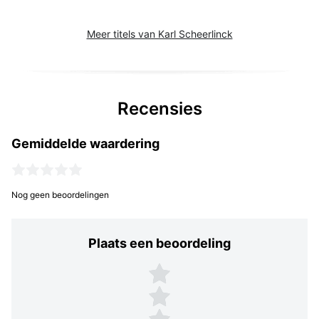
Meer titels van Karl Scheerlinck
Recensies
Gemiddelde waardering
Nog geen beoordelingen
Plaats een beoordeling
Plaats een beoordeling
5 sterren
4 sterren
3 sterren