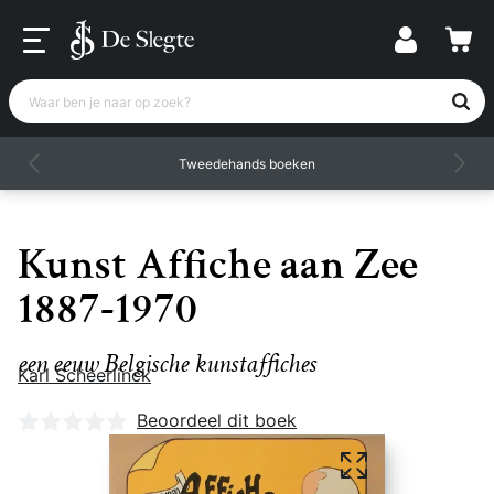
Waar ben je naar op zoek?
Tweedehands boeken
Kunst Affiche aan Zee
1887-1970
een eeuw Belgische kunstaffiches
Karl Scheerlinck
Nog geen beoordelingen
Beoordeel dit boek