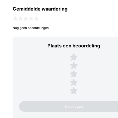
Gemiddelde waardering
Nog geen beoordelingen
Plaats een beoordeling
Plaats een beoordeling
5 sterren
4 sterren
3 sterren
2 sterren
1 ster