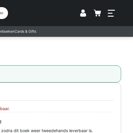
Vestiging
en
terboeken
Cards & Gifts
baar.
!
 zodra dit boek weer tweedehands leverbaar is.