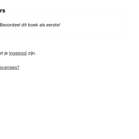
rs
Beoordeel dit boek als eerste!
et je
ingelogd
zijn.
recensies?