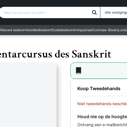
Waar ben je naar op zoek?
Alle vestiging
n
Nieuwe boeken
Voordeelboeken
Studieboeken
Antiquariaat
Curiosa
e-Books
Luis
entarcursus des Sanskrit
Koop Tweedehands
Niet tweedehands beschik
Houd me op de hoogte
Ontvang een e-mailbericht