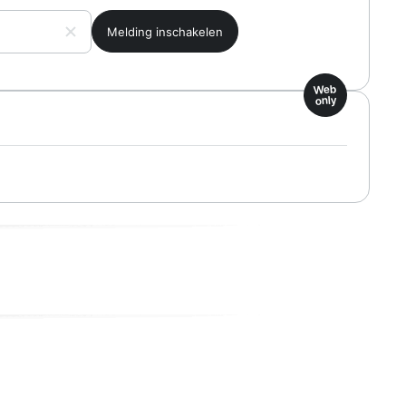
Web
only