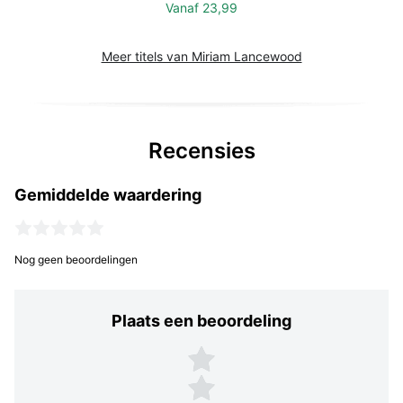
Vanaf
23,99
Meer titels van Miriam Lancewood
Recensies
Gemiddelde waardering
Nog geen beoordelingen
Plaats een beoordeling
Plaats een beoordeling
5 sterren
4 sterren