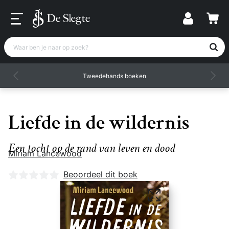
Waar ben je naar op zoek?
Tweedehands boeken
Liefde in de wildernis
Een tocht op de rand van leven en dood
Miriam Lancewood
Nog geen beoordelingen
Beoordeel dit boek