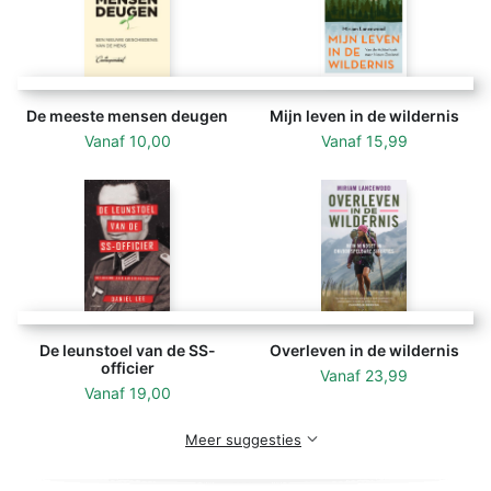
Miriam Lancewood (1983) is geboren en getogen in de
Achterhoek. Ze was een competitieve
polsstokhoogspringer en studeerde Lichamelijke
Opvoeding. Tijdens een van haar reizen in Afrika en
De meeste mensen deugen
Mijn leven in de wildernis
India ontmoette ze de 30 jaar oudere Peter
Vanaf
10,00
Vanaf
15,99
Lancewood.
De leunstoel van de SS-
Overleven in de wildernis
officier
Vanaf
23,99
Vanaf
19,00
Meer suggesties