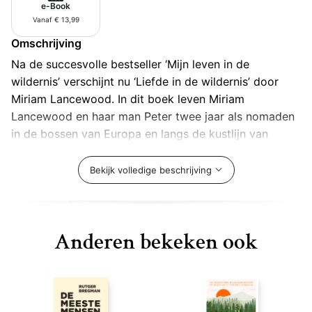
e-Book
Vanaf € 13,99
Omschrijving
Na de succesvolle bestseller ‘Mijn leven in de
wildernis’ verschijnt nu ‘Liefde in de wildernis’ door
Miriam Lancewood. In dit boek leven Miriam
Lancewood en haar man Peter twee jaar als nomaden
in de bossen van Europa en langs de kustlijn van
Turkije. Het is een leven zonder enige zekerheid, maar
vol liefde, overleven en zelfontdekking.
Bekijk volledige beschrijving
Totdat Peter ernstig ziek wordt en overleven in een
heel ander daglicht komt te staan. Heeft Miriam
Lancewood genoeg geleerd in de wildernis van
Anderen bekeken ook
Nieuw-Zeeland om ook dit persoonlijke drama te
overleven? Openhartig vertelt Miriam in haar nieuwe
boek ‘Liefde in de wildernis’ wat zij denkt en voelt.