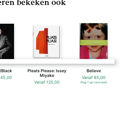
ren bekeken ook
/Black
Pleats Please: Issey
Believe
Miyake
f
45,00
Vanaf
85,00
Vanaf
125,00
Nog 1 op voorraad