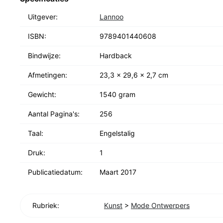
alternative vision of beauty.This key period between 
Uitgever:
Lannoo
fashion is evoked through interviews with Margiela's 
more extensive essays by Rebecca Arnold, Kaat Deb
ISBN:
9789401440608
foreword by Suzy Menkes. Never-before-published ma
Bindwijze:
Hardback
Martin Margiela archives, numerous striking and exqui
from Le Monde d'Hermès, as well as new photographic 
Afmetingen:
23,3 x 29,6 x 2,7 cm
Margiela's supreme wardrobe for Hermès.
Gewicht:
1540 gram
Aantal Pagina's:
256
Taal:
Engelstalig
Druk:
1
Publicatiedatum:
Maart 2017
Rubriek:
Kunst
>
Mode Ontwerpers