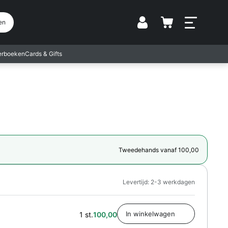
Vestiging
en
terboeken
Cards & Gifts
Tweedehands vanaf 100,00
Levertijd: 2-3 werkdagen
1 st.
100,00