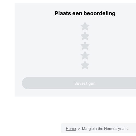
Plaats een beoordeling
Plaats een beoordeling
5 sterren
4 sterren
3 sterren
2 sterren
1 ster
Home
>
Margiela the Hermès years