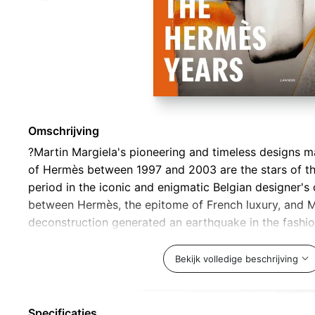
Omschrijving
?Martin Margiela's pioneering and timeless designs m
of Hermès between 1997 and 2003 are the stars of thi
period in the iconic and enigmatic Belgian designer's
between Hermès, the epitome of French luxury, and M
deconstruction generated an earthquake in the fashion
being felt to this day.Innovations in tailoring, techniq
a new vision of fashion with an emphasis on comfort, 
Bekijk volledige beschrijving
created clothing whose primary aim is to please the w
viewer. An image of women was also introduced that
with youth but left room for women of different ages,
Specificaties