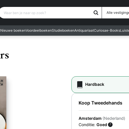
Waar ben je naar op zoek?
Alle vestiging
n
Nieuwe boeken
Voordeelboeken
Studieboeken
Antiquariaat
Curiosa
e-Books
Luis
rs
Hardback
Koop Tweedehands
Amsterdam
(Nederland)
Conditie:
Goed
?