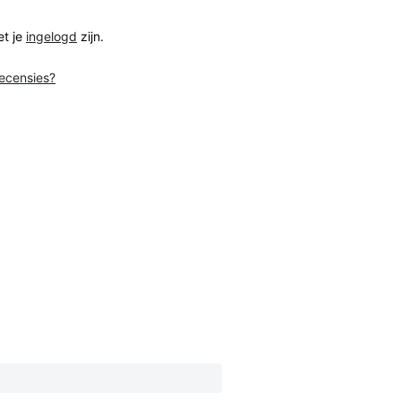
et je
ingelogd
zijn.
recensies?