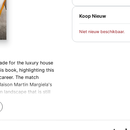
Koop Nieuw
Niet nieuw beschikbaar.
ade for the luxury house
s book, highlighting this
 career. The match
aison Martin Margiela's
 landscape that is still
ue and materials, as well as
timelessness and tactility
earer, not to impress the
 was no longer obsessed
 thus generating an