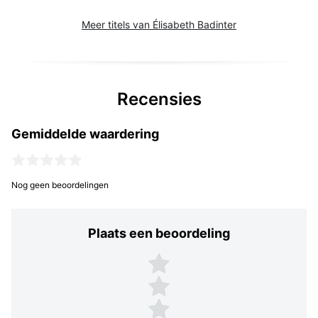
Meer titels van Élisabeth Badinter
Recensies
Gemiddelde waardering
Nog geen beoordelingen
Plaats een beoordeling
Plaats een beoordeling
5 sterren
4 sterren
3 sterren