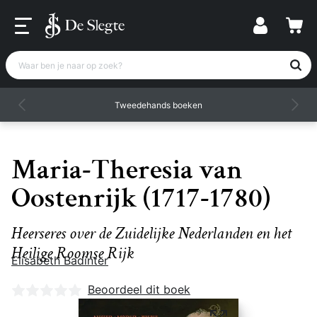
Waar ben je naar op zoek?
Tweedehands boeken
Maria-Theresia van
Oostenrijk (1717-1780)
Heerseres over de Zuidelijke Nederlanden en het
Heilige Roomse Rijk
Elisabeth Badinter
Nog geen beoordelingen
Beoordeel dit boek