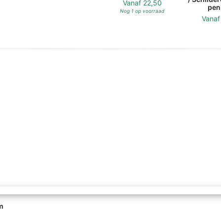
Vanaf
22,50
pen
Nog 1 op voorraad
Vana
m