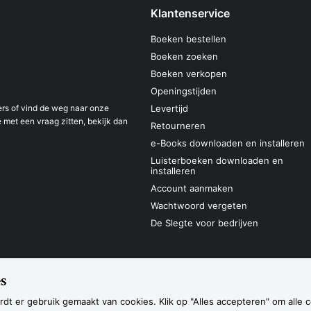
Klantenservice
Boeken bestellen
Boeken zoeken
Boeken verkopen
Openingstijden
s of vind de weg naar onze
Levertijd
 met een vraag zitten, bekijk dan
Retourneren
e-Books downloaden en installeren
Luisterboeken downloaden en
installeren
Account aanmaken
Wachtwoord vergeten
De Slegte voor bedrijven
s
Sitemap
Privacyverklaring
Cookieverk
Navigatie
dt er gebruik gemaakt van cookies. Klik op "Alles accepteren" om alle 