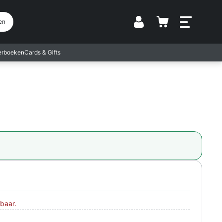
Vestiging
en
terboeken
Cards & Gifts
baar.