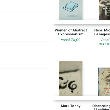
Women of Abstract
Henri Mic
Expressionism
La sagess
Vanaf
70,00
Vana
Nog 1 op
Mark Tobey
Discarding
/ Schilde