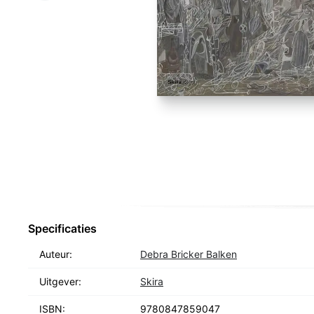
Specificaties
Auteur:
Debra Bricker Balken
Uitgever:
Skira
ISBN:
9780847859047