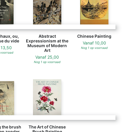
haux, ou,
Abstract
Chinese Painting
e du vide
Expressionism at the
Vanaf
10,00
Museum of Modern
f
13,50
Nog 1 op voorraad
Art
 voorraad
Vanaf
25,00
Nog 1 op voorraad
 the brush
The Art of Chinese
ren zonder
Brush Painting