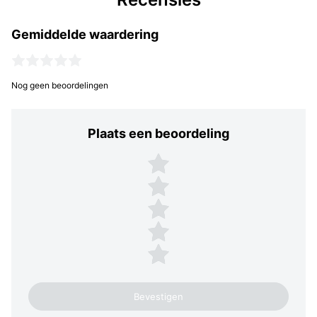
Gemiddelde waardering
Nog geen beoordelingen
Plaats een beoordeling
Plaats een beoordeling
5 sterren
4 sterren
3 sterren
2 sterren
1 ster