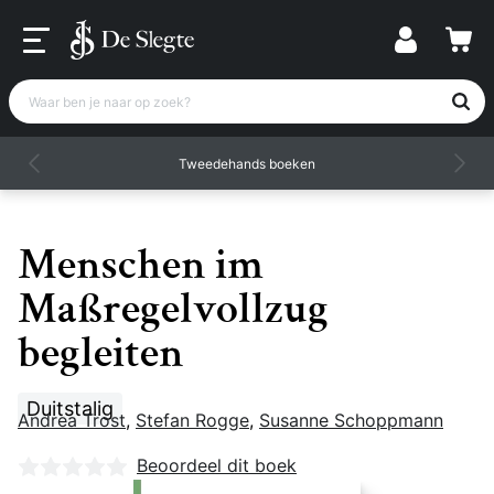
Waar ben je naar op zoek?
Tweedehands boeken
Menschen im
Maßregelvollzug
begleiten
Duitstalig
Andrea Trost
,
Stefan Rogge
,
Susanne Schoppmann
Nog geen beoordelingen
Beoordeel dit boek