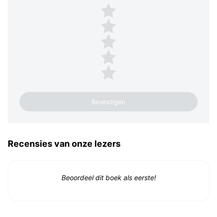
Plaats een beoordeling
5 sterren
4 sterren
3 sterren
2 sterren
1 ster
Recensies van onze lezers
Beoordeel dit boek als eerste!