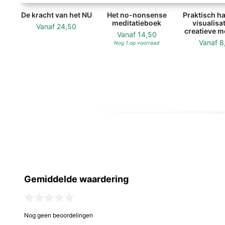
De kracht van het NU
Het no-nonsense
Praktisch h
meditatieboek
visualisa
Vanaf
24,50
creatieve m
Vanaf
14,50
Vanaf
8
Nog 1 op voorraad
Gemiddelde waardering
Nog geen beoordelingen