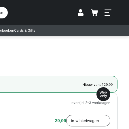
Vestiging
en
terboeken
Cards & Gifts
Nieuw vanaf 29,99
Web
only
Levertijd: 2-3 werkdagen
29,99