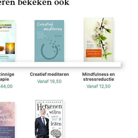
ren bekeken ook
innige
Creatief mediteren
Mindfulness en
apie
stressreductie
Vanaf
19,50
f
44,00
Vanaf
12,50