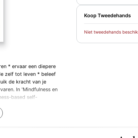
Koop Tweedehands
Niet tweedehands beschik
ren * ervaar een diepere
e zelf tot leven * beleef
uik de kracht van je
varen. In 'Mindfulness en
ness-based self-
ekenen, schrijven en
yogaoefeningen, om je te
 en tot uitdrukking te
 dagelijkse creatieve
maal ontdekt. Ten slotte