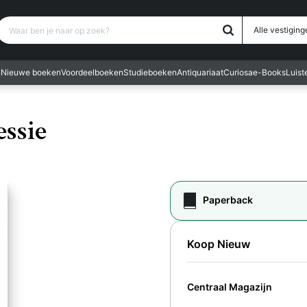
Waar ben je naar op zoek?
Alle vestiging
n
Nieuwe boeken
Voordeelboeken
Studieboeken
Antiquariaat
Curiosa
e-Books
Luis
ssie
Paperback
Koop Nieuw
Centraal Magazijn