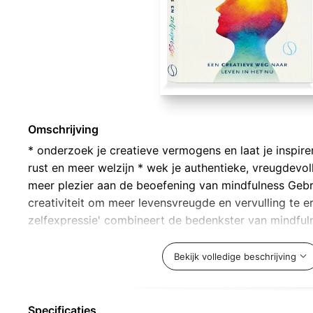
Omschrijving
* onderzoek je creatieve vermogens en laat je inspire
rust en meer welzijn * wek je authentieke, vreugdevoll
meer plezier aan de beoefening van mindfulness Gebr
creativiteit om meer levensvreugde en vervulling te er
zelfexpressie' combineert de bedenkster van mindful
expression (MBSE) creatieve zelfonderzoeken (door t
experimenteren) met mindfulnessmeditaties en milde 
Bekijk volledige beschrijving
helpen de beperkingen van alledag te boven te komen
brengen wie je werkelijk bent. In dit boek vind je ook
oefeningen om vast te leggen wat je op deze reis alle
Specificaties