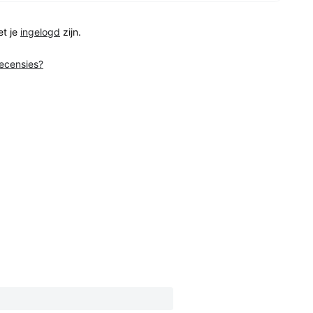
et je
ingelogd
zijn.
recensies?