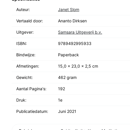
leer je de indrukwekkende kracht van creativiteit te b
Auteur:
Janet Slom
meer aanwezigheid, vreugde en voldoening te ervaren
Vertaald door:
Ananto Dirksen
Uitgever:
Samsara Uitgeverij b.v.
ISBN:
9789492995933
Bindwijze:
Paperback
Afmetingen:
15,0 x 23,0 x 2,5 cm
Gewicht:
462 gram
Aantal Pagina's:
192
Druk:
1e
Publicatiedatum:
Juni 2021