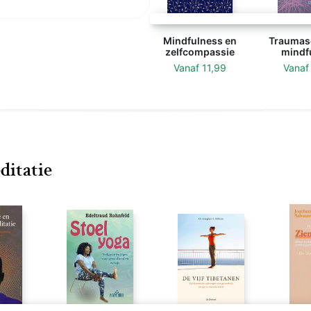
Mindfulness en
Traumase
zelfcompassie
mindf
Vanaf
11,99
Vana
ditatie