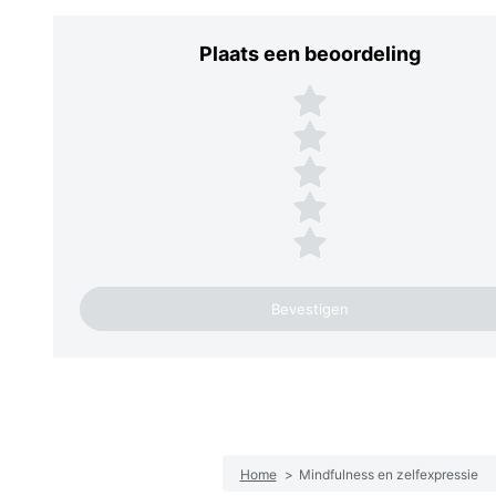
Plaats een beoordeling
Plaats een beoordeling
5 sterren
4 sterren
3 sterren
2 sterren
1 ster
Home
>
Mindfulness en zelfexpressie