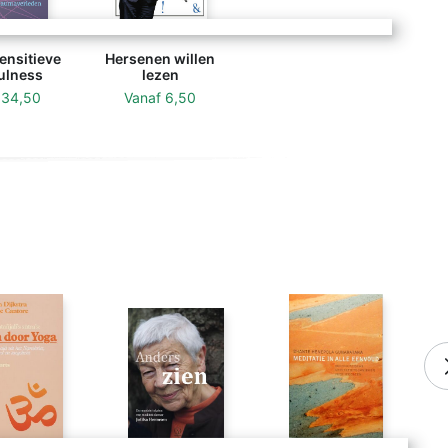
nsitieve
Hersenen willen
ulness
lezen
f
34,50
Vanaf
6,50