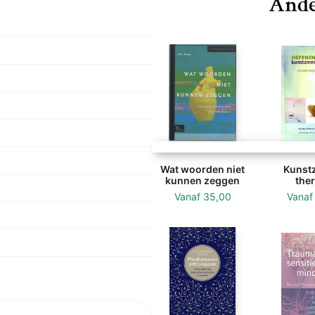
Ande
enutten om in je leven
.
Wat woorden niet
Kunstz
kunnen zeggen
ther
Vanaf
35,00
Vana