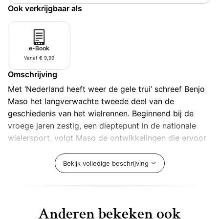
Ook verkrijgbaar als
e-Book
Vanaf € 9,99
Omschrijving
Met ‘Nederland heeft weer de gele trui’ schreef Benjo
Maso het langverwachte tweede deel van de
geschiedenis van het wielrennen. Beginnend bij de
vroege jaren zestig, een dieptepunt in de nationale
wielersport, volgt Maso de ontwikkelingen die ervoor
zorgden dat Nederland in de jaren tachtig
internationaal als wielerland op de kaart stond . Er
Bekijk volledige beschrijving
waren in het begin van de jaren zestig weliswaar een
paar Nederlanders die goede prestaties leverden,
maar zij waren allen in buitenlandse dienst. Een eigen
Anderen bekeken ook
wielerploeg bestond niet. Toen Jan Janssen in 1964