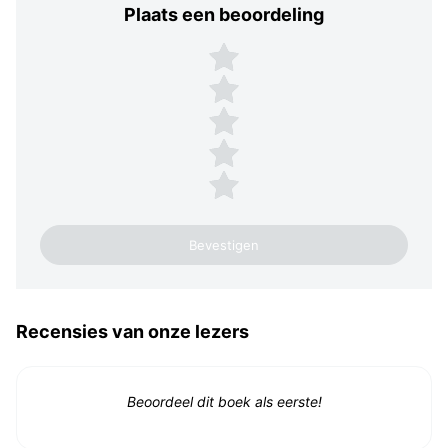
Plaats een beoordeling
Plaats een beoordeling
5 sterren
4 sterren
3 sterren
2 sterren
1 ster
Recensies van onze lezers
Beoordeel dit boek als eerste!