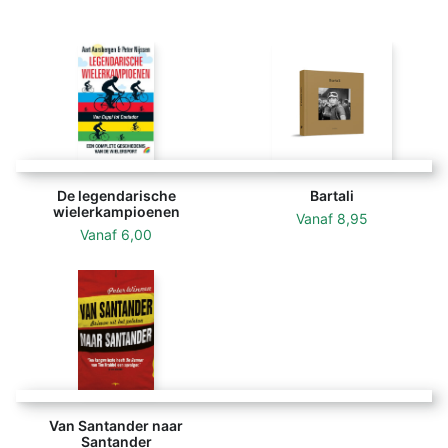
wereldkampioen werd en vier jaar later de Tour won,
begon dit te veranderen. Maar een werkelijk nieuwe
situatie kwam er pas met de oprichting van de
Raleigh-ploeg (1974-1983). Hoogtepunten van Raleigh
waren onder andere de Tourzege van Zoetemelk, de
wereldkampioenschappen van Knetemann en Raas.
Het boek eindigt in 1985, het jaar dat de ‘grote vier’
van de Raleigh-periode, Jan Raas, Gerrie Knetemann,
De legendarische
Bartali
Hennie Kuiper en Joop Zoetemelk, de laatste grote
wielerkampioenen
Vanaf
8,95
zege uit hun carrière behaalden.
Vanaf
6,00
Van Santander naar
Santander