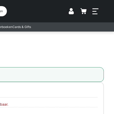
Vestiging
en
terboeken
Cards & Gifts
baar.