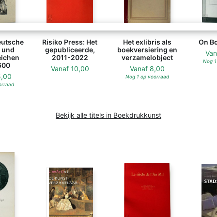
eutsche
Risiko Press: Het
Het exlibris als
On B
 und
gepubliceerde,
boekversiering en
Va
eichen
2011-2022
verzamelobject
Nog 1
600
Vanaf
10,00
Vanaf
8,00
5,00
Nog 1 op voorraad
orraad
Bekijk alle titels in Boekdrukkunst