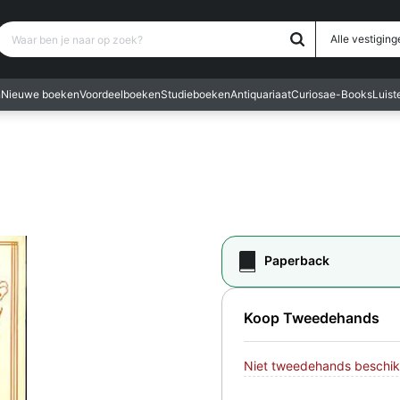
Waar ben je naar op zoek?
Alle vestiging
n
Nieuwe boeken
Voordeelboeken
Studieboeken
Antiquariaat
Curiosa
e-Books
Luis
Paperback
Koop Tweedehands
Niet tweedehands beschik