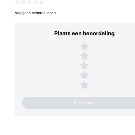
Nog geen beoordelingen
Plaats een beoordeling
Plaats een beoordeling
5 sterren
4 sterren
3 sterren
2 sterren
1 ster