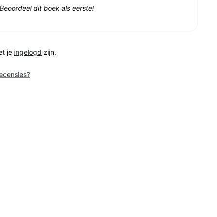
Beoordeel dit boek als eerste!
et je
ingelogd
zijn.
recensies?