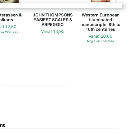
JOHN THOMPSONS EASIEST SCALES & ARPEGG
terassen &
JOHN THOMPSONS
Western European
alkons
EASIEST SCALES &
illuminated
ARPEGGIO
manuscripts, 8th to
naf
12,50
16th centuries
Vanaf
13,95
 op voorraad
Vanaf
20,00
Nog 1 op voorraad
rs