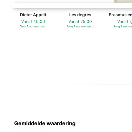
Dieter Appelt - Unknown
Les degrés - Unknown
Dieter Appelt
Les degrés
Erasmus en
Vanaf
40,00
Vanaf
75,00
Vanaf
7
Nog 1 op voorraad
Nog 1 op voorraad
Nog 1 op vo
Gemiddelde waardering