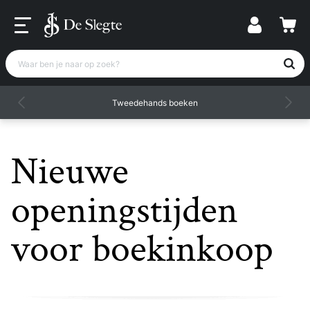
Waar ben je naar op zoek?
Tweedehands boeken
Nieuwe
openingstijden
voor boekinkoop