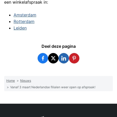
een winkelafspraak in:
Amsterdam
Rotterdam
Leiden
Deel deze pagina
Facebook
Twitter
LinkedIn
Pinterest
Home
>
Nieuws
>
Vanaf 3 maart Nederlandse filialen weer open op afspraak!