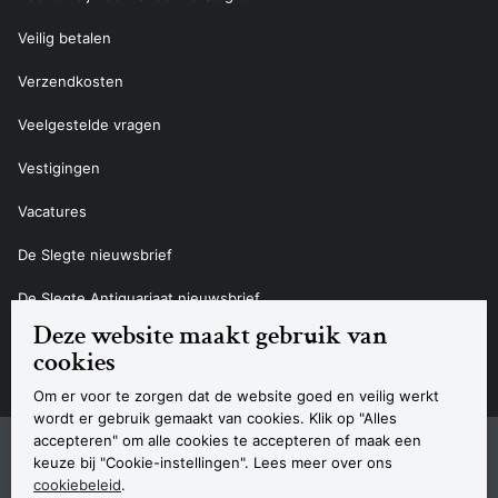
Veilig betalen
Verzendkosten
Veelgestelde vragen
Vestigingen
Vacatures
De Slegte nieuwsbrief
De Slegte Antiquariaat nieuwsbrief
Deze website maakt gebruik van
Contact
cookies
Om er voor te zorgen dat de website goed en veilig werkt
wordt er gebruik gemaakt van cookies. Klik op "Alles
accepteren" om alle cookies te accepteren of maak een
Sitemap
Privacyverklaring
Cookieverklaring
Algemene voorwaarden
Disclaimer
Contact
keuze bij "Cookie-instellingen". Lees meer over ons
Navigatie
cookiebeleid
.