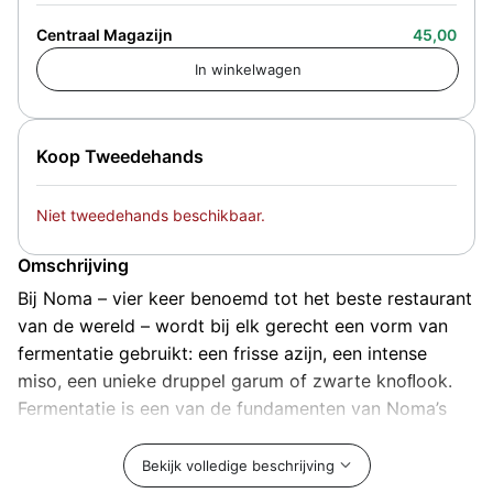
Centraal Magazijn
45,00
Koop Tweedehands
Niet tweedehands beschikbaar.
Omschrijving
Bĳ Noma – vier keer benoemd tot het beste restaurant
van de wereld – wordt bĳ elk gerecht een vorm van
fermentatie gebruikt: een frisse azĳn, een intense
miso, een unieke druppel garum of zwarte knoﬂook.
Fermentatie is een van de fundamenten van Noma’s
uitzonderlĳke smaakproﬁelen. René Redzepi is chef-
kok en mede-eigenaar van Noma en David Zilber is de
Bekijk volledige beschrijving
chef die het alom geprezen fermentatielab van het