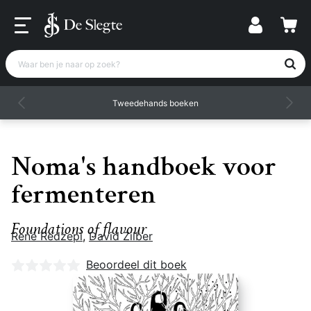
Waar ben je naar op zoek?
Tweedehands boeken
Noma's handboek voor
fermenteren
Foundations of flavour
René Redzepi
,
David Zilber
Nog geen beoordelingen
Beoordeel dit boek