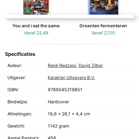
koken met microben.’ – Harold McGee, prĳswinnend
auteur van Over eten en koken‘René en zĳn Noma-
team hebben het ultieme handboek gemaakt voor het
fermenteren van producten. Het boek is toegankelĳk
You and i eat the same
Groenten fermenteren
maar ook uitdagend voor degene die al eerder
Vanaf
22,49
Vanaf
27,00
gecharmeerd was door het rĳk der fermentatie.’ –
Sandor Katz, prĳswinnend auteur van The Art of
Specificaties
Fermentation‘We worden allemaal wĳzer door de
jarenlange research die aan dit boek vooraf is gegaan.
Auteur:
René Redzepi
,
David Zilber
Ik ben zeer enthousiast dat thuiskoks en professionals
nu toegang hebben tot deze informatie.’ – David
Uitgever:
Karakter Uitgevers B.V.
Chang, chef/eigenaar van Momofuku
ISBN:
9789045219851
Bindwijze:
Hardcover
Afmetingen:
19,6 x 26,1 x 4,4 cm
Gewicht:
1142 gram
Aantal Pagina's:
456