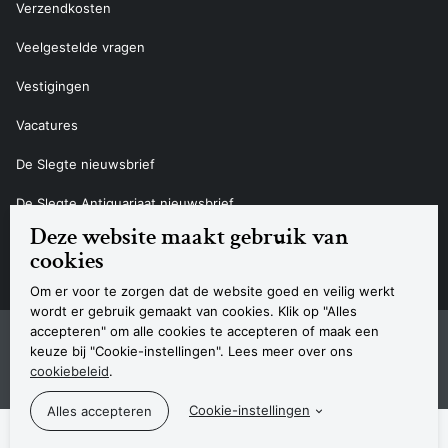
Verzendkosten
Veelgestelde vragen
Vestigingen
Vacatures
De Slegte nieuwsbrief
De Slegte Antiquariaat nieuwsbrief
Deze website maakt gebruik van
Contact
cookies
Om er voor te zorgen dat de website goed en veilig werkt
wordt er gebruik gemaakt van cookies. Klik op "Alles
accepteren" om alle cookies te accepteren of maak een
Sitemap
Privacyverklaring
Cookieverklaring
Algemene voorwaarden
Disclaimer
Contact
keuze bij "Cookie-instellingen". Lees meer over ons
Navigatie
cookiebeleid
.
© 2026 Boekhandel De Slegte
Cookie-instellingen