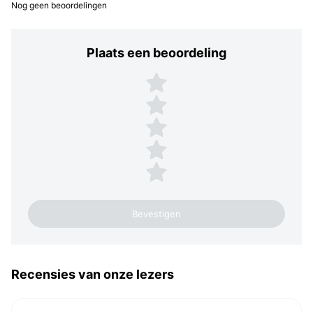
Nog geen beoordelingen
Plaats een beoordeling
Plaats een beoordeling
5 sterren
4 sterren
3 sterren
2 sterren
1 ster
Recensies van onze lezers