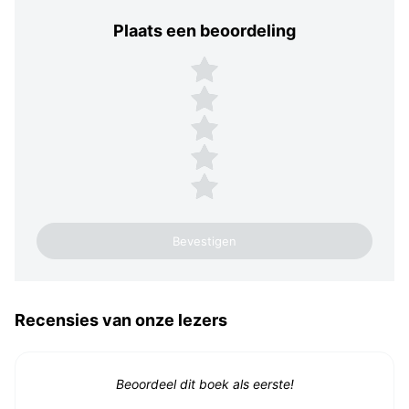
Plaats een beoordeling
Plaats een beoordeling
5 sterren
4 sterren
3 sterren
2 sterren
1 ster
Recensies van onze lezers
Beoordeel dit boek als eerste!