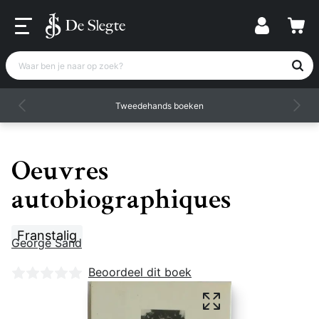
Waar ben je naar op zoek?
Tweedehands boeken
Oeuvres
autobiographiques
Franstalig
George Sand
Nog geen beoordelingen
Beoordeel dit boek