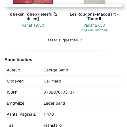
Ik beken ik heb geleefd [2
Les Rougons-Macquart -
delen]
Tome II
Vanaf
19,50
Vanaf
27,50
Nog 1 op voorraad
Meer suggesties
Specificaties
Auteur:
George Sand
Uitgever:
Gallimard
ISBN:
9782070105137
Bindwijze:
Leder band
Aantal Pagina's:
1.470
Taal:
Franstalig