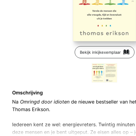
Bekijk inkijkexemplaar
Omschrijving
Na
Omringd door idioten
de nieuwe bestseller van h
Thomas Erikson.
Iedereen kent ze wel: energievreters. Twintig minuten
deze mensen en je bent uitgeput. Ze eisen alles op – j