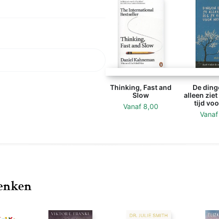
e types zijn en hoe je moet
’
De Limburger
Thinking, Fast and
De dinge
Slow
alleen ziet 
tijd vo
Vanaf
8,00
Vana
denken