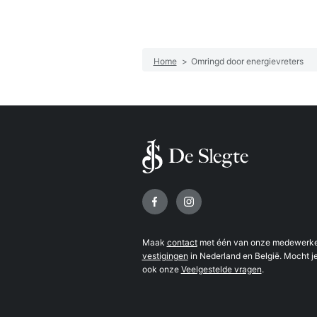
Home
>
Omringd door energievreters
Volg ons op
Maak
contact
met één van onze medewerker
vestigingen
in Nederland en België. Mocht je
ook onze
Veelgestelde vragen
.