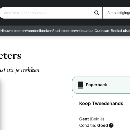
Waar ben je naar op zoek?
Alle vestiging
n
Nieuwe boeken
Voordeelboeken
Studieboeken
Antiquariaat
Curiosa
e-Books
Luis
eters
st uit je trekken
Paperback
Koop Tweedehands
Gent
(België)
Conditie:
Goed
?