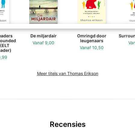
eaders
De miljardair
Omringd door
Surroun
rrounded
leugenaars
Vanaf
9,00
Va
 (ELT
Vanaf
10,50
ader)
0,99
Meer titels van Thomas Erikson
Recensies