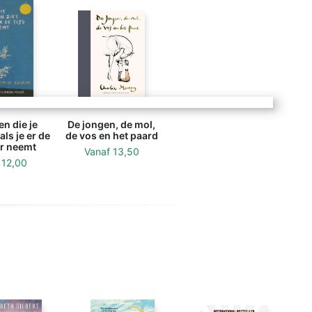
n die je
De jongen, de mol,
als je er de
de vos en het paard
or neemt
Vanaf
13,50
f
12,00