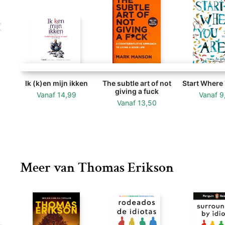
Ik (k)en mijn ikken
The subtle art of not
Start Where
giving a fuck
Vanaf
14,99
Vanaf
9
Vanaf
13,50
Meer van Thomas Erikson