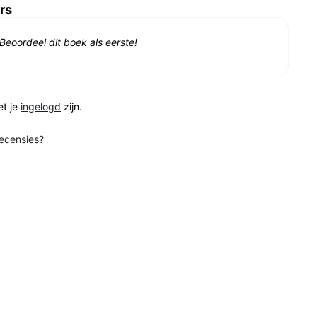
rs
Beoordeel dit boek als eerste!
et je
ingelogd
zijn.
recensies?