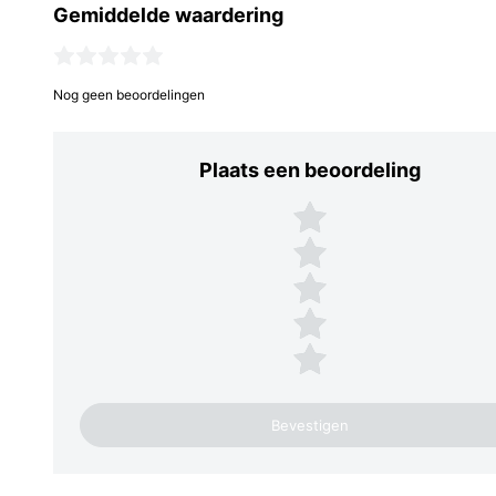
Gemiddelde waardering
Nog geen beoordelingen
Plaats een beoordeling
Plaats een beoordeling
5 sterren
4 sterren
3 sterren
2 sterren
1 ster