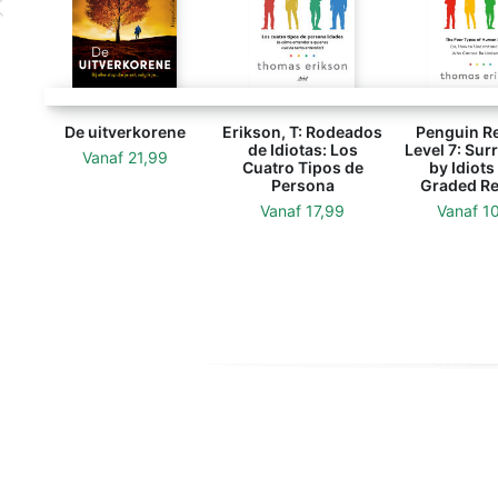
De uitverkorene
Erikson, T: Rodeados
Penguin R
de Idiotas: Los
Level 7: Su
Vanaf
21,99
Cuatro Tipos de
by Idiots
Persona
Graded Re
Vanaf
17,99
Vanaf
1