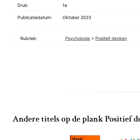
‘Erikson legt in zijn vlot geschreven boeken uit wat d
Druk:
1e
communiceren als je wilt dat je boodschap overkomt.
Publicatiedatum:
Oktober 2023
Rubriek:
Psychologie
>
Positief denken
Andere titels op de plank Positief 