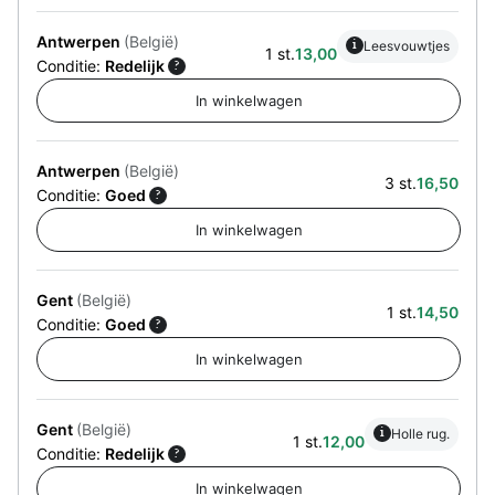
Antwerpen
(België)
i
Leesvouwtjes
1 st.
13,00
Conditie:
Redelijk
?
Antwerpen
(België)
3 st.
16,50
Conditie:
Goed
?
Gent
(België)
1 st.
14,50
Conditie:
Goed
?
Gent
(België)
i
Holle rug.
1 st.
12,00
Conditie:
Redelijk
?