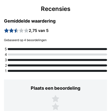
Recensies
Gemiddelde waardering
2,75 van 5
Gebaseerd op 4 beoordelingen
5
4
3
2
1
Plaats een beoordeling
Plaats een beoordeling
5 sterren
4 sterren