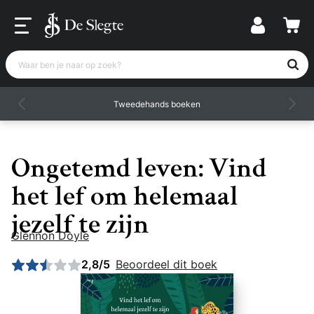
Waar ben je naar op zoek?
Tweedehands boeken
Ongetemd leven: Vind
het lef om helemaal
jezelf te zijn
Glennon Doyle
Gemiddelde beoordeling: 2,75 uit 5
2,8/5
Beoordeel dit boek