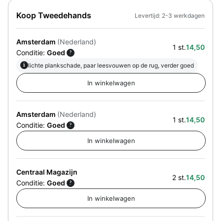
Koop Tweedehands
Levertijd: 2-3 werkdagen
Amsterdam
(Nederland)
1 st.
14,50
Conditie:
Goed
?
i
lichte plankschade, paar leesvouwen op de rug, verder goed
Amsterdam
(Nederland)
1 st.
14,50
Conditie:
Goed
?
Centraal Magazijn
2 st.
14,50
Conditie:
Goed
?