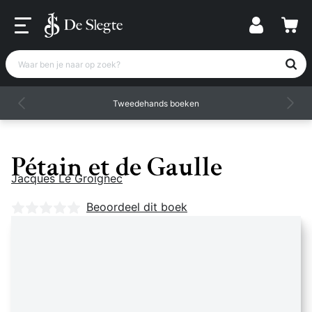
Waar ben je naar op zoek?
Tweedehands boeken
Pétain et de Gaulle
Jacques Le Groignec
Nog geen beoordelingen
Beoordeel dit boek