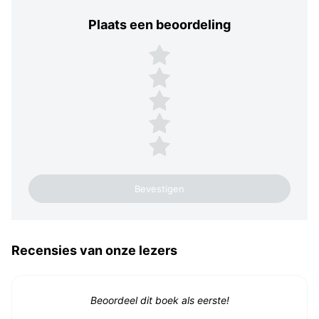
Plaats een beoordeling
Plaats een beoordeling
5 sterren
4 sterren
3 sterren
2 sterren
1 ster
Recensies van onze lezers
Beoordeel dit boek als eerste!