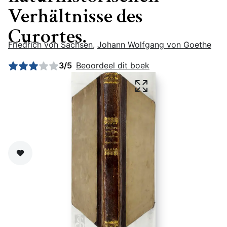
Verhältnisse des
Curortes.
Friedrich von Sachsen
,
Johann Wolfgang von Goethe
Gemiddelde beoordeling: 3 uit 5
3/5
Beoordeel dit boek
Zet op verlanglijst