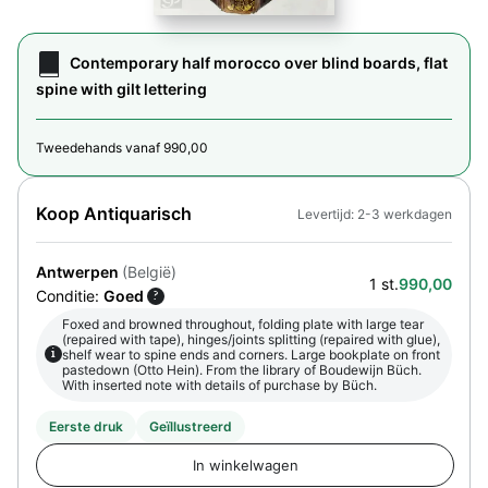
Contemporary half morocco over blind boards, flat
spine with gilt lettering
Tweedehands vanaf 990,00
Koop Antiquarisch
Levertijd: 2-3 werkdagen
Antwerpen
(België)
1 st.
990,00
Conditie:
Goed
?
Foxed and browned throughout, folding plate with large tear
(repaired with tape), hinges/joints splitting (repaired with glue),
i
shelf wear to spine ends and corners. Large bookplate on front
pastedown (Otto Hein). From the library of Boudewijn Büch.
With inserted note with details of purchase by Büch.
Eerste druk
Geïllustreerd