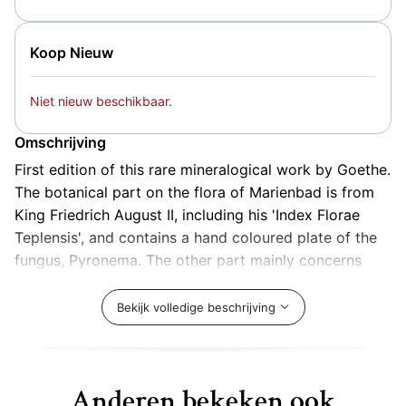
Koop Nieuw
Niet nieuw beschikbaar.
Omschrijving
First edition of this rare mineralogical work by Goethe.
The botanical part on the flora of Marienbad is from
King Friedrich August II, including his 'Index Florae
Teplensis', and contains a hand coloured plate of the
fungus, Pyronema. The other part mainly concerns
itself with the geographical, hydrological,
meteorological and chemical contents of these
Bekijk volledige beschrijving
famous spa waters, including a folded table with 13
different chemical substances in six sources. Ref.
Goedeke IV, 3, 593, 32; Pritzel 3058
Anderen bekeken ook