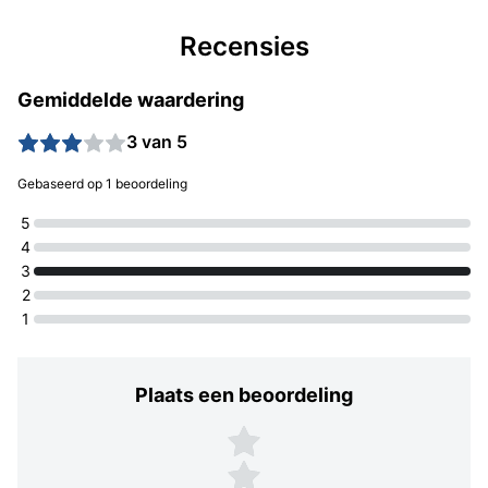
Recensies
Gemiddelde waardering
3 van 5
Gebaseerd op 1 beoordeling
5
4
3
2
1
Plaats een beoordeling
Plaats een beoordeling
5 sterren
4 sterren