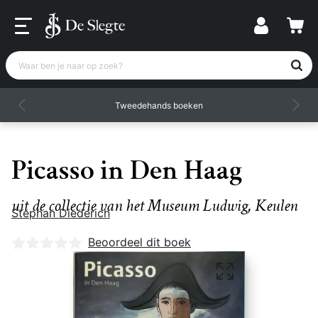
Waar ben je naar op zoek?
Tweedehands boeken
Picasso in Den Haag
uit de collectie van het Museum Ludwig, Keulen
Stephan Diederich
Nog geen beoordelingen
Beoordeel dit boek