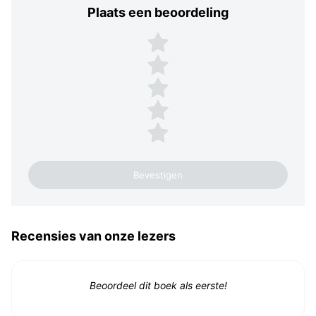
Plaats een beoordeling
Plaats een beoordeling
5 sterren
4 sterren
3 sterren
2 sterren
1 ster
Recensies van onze lezers
Beoordeel dit boek als eerste!