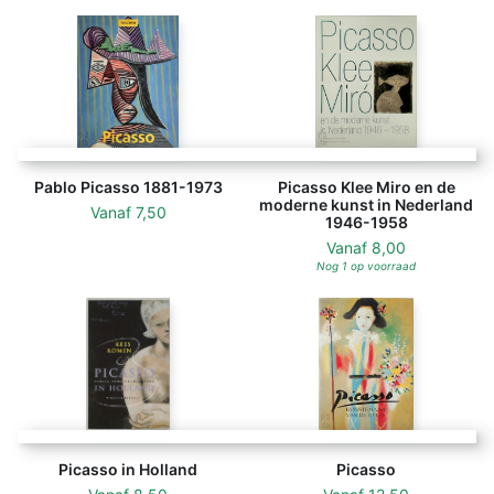
foto's van Roberto Otero, die een levendige
karakterstudie van Pablo Picasso (1881-1973) maakte,
ontstaat een alomvattend beeld van de
wereldberoemde kunstenaar.
Het zwaartepunt van de tentoonstelling ligt op zijn
werkontwikkeling van de jaren 1920 tot het werk
Pablo Picasso 1881-1973
Picasso Klee Miro en de
afkomstig uit zijn laatste jaren, dat nog steeds getuigt
moderne kunst in Nederland
Vanaf
7,50
1946-1958
van een bezeten werkdrang.
Vanaf
8,00
Nog 1 op voorraad
Picasso in Holland
Picasso