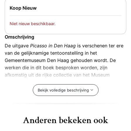
Koop Nieuw
Niet nieuw beschikbaar.
Omschrijving
De uitgave
Picasso in Den Haag
is verschenen ter ere
van de gelijknamige tentoonstelling in het
Gemeentemuseum Den Haag gehouden wordt. De
werken die in dit boek besproken worden, zijn
afkomstig uit de rijke collectie van het Museum
Ludwig in Keulen, die een van de grootste
verzamelingen Picasso ter wereld bezit.
Bekijk volledige beschrijving
Het boek geeft een goed overzicht van het brede
werkveld van dit kunstenaarsgenie. Naast schilderijen,
Anderen bekeken ook
worden ook tekeningen, grafisch werk en keramiek
besproken. Doordat dit gecombineerd wordt met