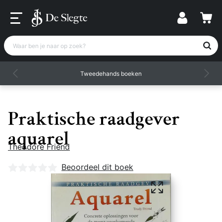
Waar ben je naar op zoek?
Tweedehands boeken
Praktische raadgever
aquarel
Theodore Friend
Nog geen beoordelingen
Beoordeel dit boek