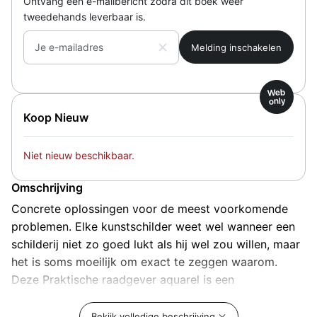
Ontvang een e-mailbericht zodra dit boek weer
tweedehands leverbaar is.
Je e-mailadres
Web
only
Koop Nieuw
Niet nieuw beschikbaar.
Omschrijving
Concrete oplossingen voor de meest voorkomende
problemen. Elke kunstschilder weet wel wanneer een
schilderij niet zo goed lukt als hij wel zou willen, maar
het is soms moeilijk om exact te zeggen waarom.
Deze Praktische raadgever aquarel is een
probleemoplossend handboek waarin u elke keer
opnieuw praktische raad zult vinden. Het gebruik van
Bekijk volledige beschrijving