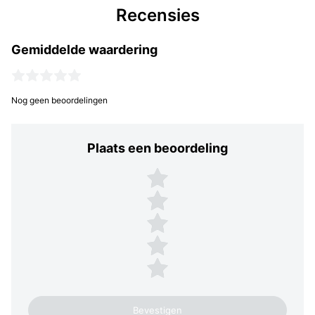
Recensies
Gemiddelde waardering
Nog geen beoordelingen
Plaats een beoordeling
Plaats een beoordeling
5 sterren
4 sterren
3 sterren
2 sterren
1 ster