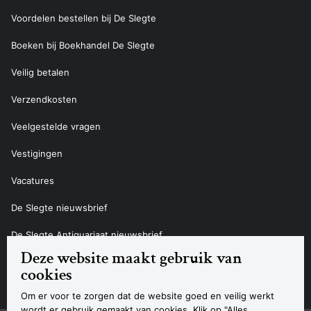
Voordelen bestellen bij De Slegte
Boeken bij Boekhandel De Slegte
Veilig betalen
Verzendkosten
Veelgestelde vragen
Vestigingen
Vacatures
De Slegte nieuwsbrief
De Slegte Antiquariaat nieuwsbrief
Deze website maakt gebruik van
Contact
cookies
Om er voor te zorgen dat de website goed en veilig werkt
wordt er gebruik gemaakt van cookies. Klik op "Alles