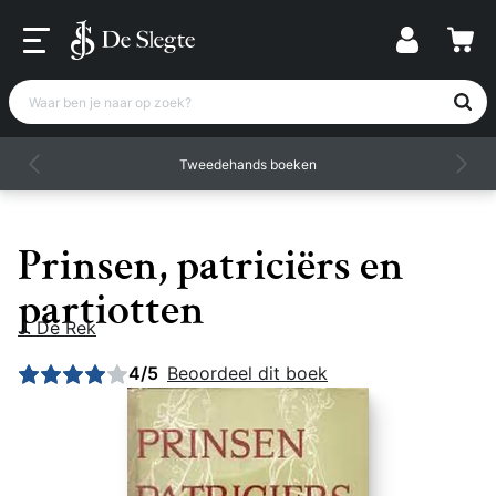
Waar ben je naar op zoek?
Tweedehands boeken
Prinsen, patriciërs en
partiotten
J. De Rek
Gemiddelde beoordeling: 4 uit 5
4/5
Beoordeel dit boek